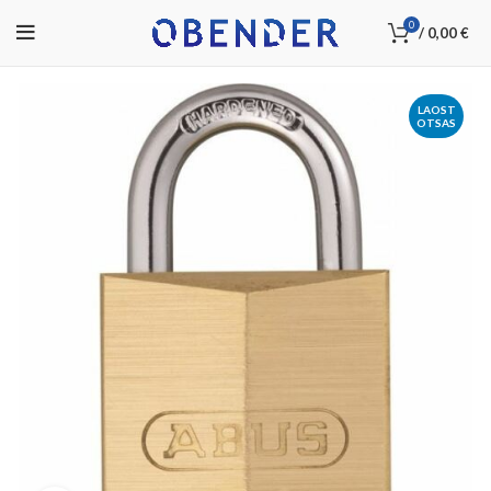
0
/
0,00
€
LAOST
OTSAS