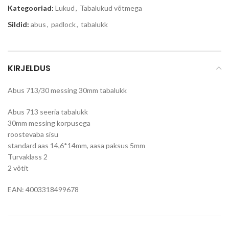
Kategooriad:
Lukud
,
Tabalukud võtmega
Sildid:
abus
,
padlock
,
tabalukk
KIRJELDUS
Abus 713/30 messing 30mm tabalukk
Abus 713 seeria tabalukk
30mm messing korpusega
roostevaba sisu
standard aas 14,6*14mm, aasa paksus 5mm
Turvaklass 2
2 võtit
EAN: 4003318499678