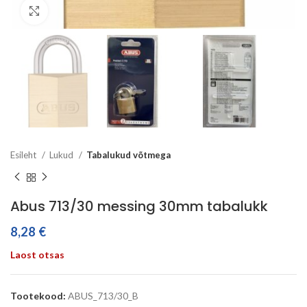
Click to enlarge
Esileht
Lukud
Tabalukud võtmega
Abus 713/30 messing 30mm tabalukk
8,28
€
Laost otsas
Tootekood:
ABUS_713/30_B