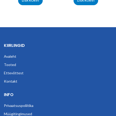
LISA KORVI
LISA KORVI
KIIRLINGID
Avaleht
Tooted
Ettevõttest
Kontakt
INFO
Privaatsuspoliitika
Müügitingimused