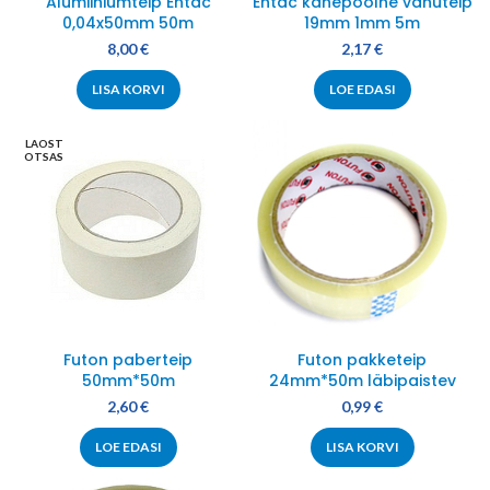
Alumiiniumteip Entac
Entac kahepoolne vahuteip
0,04x50mm 50m
19mm 1mm 5m
8,00
€
2,17
€
LISA KORVI
LOE EDASI
LAOST
OTSAS
Futon paberteip
Futon pakketeip
50mm*50m
24mm*50m läbipaistev
2,60
€
0,99
€
LOE EDASI
LISA KORVI