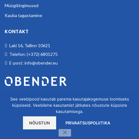
Müügitingimused
Kauba tagastamine
KONTAKT
Laki 16, Tallinn 10621
Telefon: (+372) 6801275
E-post: info@obender.eu
Obender OÜ. Tegeleme tööstuskaupade hulgimüügiga.
See veebipood kasutab parema kasutajakogemuse loomiseks
küpsiseid. Veebilehe kasutamist jätkates nõustute küpsiste
kasutamisega.
NÕUSTUN
PRIVAATSUSPOLIITIKA
OBENDER OÜ
2020
Kodulehe tegemine