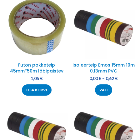
Futon pakketeip
Isoleerteip Emos 15mm 10m
45mm*50m läbipaistev
0,13mm PVC
1,05
€
0,00
€
–
0,62
€
LISA KORVI
VALI