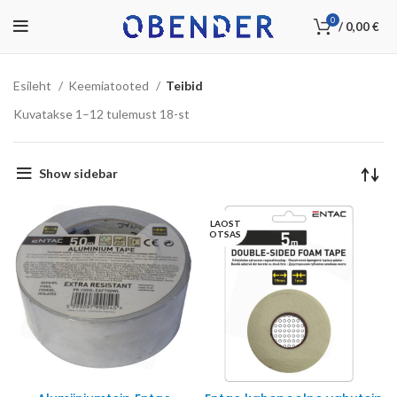
0
/
0,00
€
Esileht
Keemiatooted
Teibid
Kuvatakse 1–12 tulemust 18-st
Show sidebar
LAOST
OTSAS