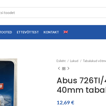
TOOTED
ETTEVÕTTEST
KONTAKT
Esileht
Lukud
Tabalukud võtm
Abus 726TI/
40mm taba
12,69
€