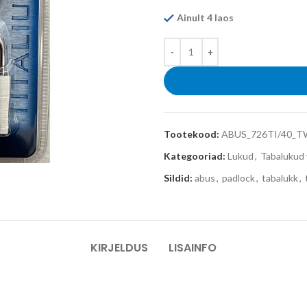
Ainult 4 laos
Tootekood:
ABUS_726TI/40_T
Kategooriad:
Lukud
,
Tabalukud
Sildid:
abus
,
padlock
,
tabalukk
,
KIRJELDUS
LISAINFO