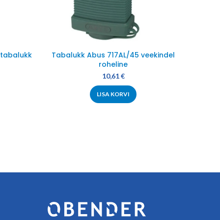
tabalukk
Tabalukk Abus 717AL/45 veekindel
A
roheline
10,61
€
LISA KORVI