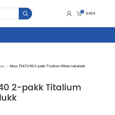
0
0,00
€
ega
Abus 726TI/40 2-pakk Titalium 40mm tabalukk
40 2-pakk Titalium
lukk