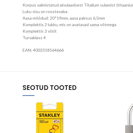
Korpus valmistatud ainulaadsest Titalium sulamist (titaanium
Luku sisu on roostevaba
Aasa mõõdud: 20*19mm, aasa paksus 6,5mm
Komplektis 2 lukku, mis on avatavad sama võtmega
Komplektis 3 võtit
Turvaklass 4
EAN: 4003318564666
SEOTUD TOOTED