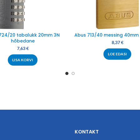
724/20 tabalukk 20mm 3N
Abus 713/40 messing 40mm 
hõbedane
8,37
€
7,63
€
LOE EDASI
LISA KORVI
KONTAKT