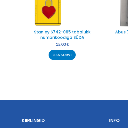
Stanley S742-065 tabalukk
Abus 
numbrikoodiga SÜDA
15,00
€
LISA KORVI
KIIRLINGID
INFO