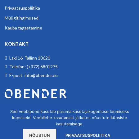
Privaatsuspoliitika
Müügitingimused
Kauba tagastamine
KONTAKT
Laki 16, Tallinn 10621
Telefon: (+372) 6801275
E-post: info@obender.eu
Obender OÜ. Tegeleme tööstuskaupade hulgimüügiga.
See veebipood kasutab parema kasutajakogemuse loomiseks
küpsiseid. Veebilehe kasutamist jätkates nõustute küpsiste
kasutamisega.
NÕUSTUN
PRIVAATSUSPOLIITIKA
OBENDER OÜ
2020