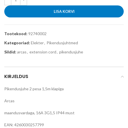
LISA KORVI
Tootekood:
92740002
Kategooriad:
Elekter
,
Pikendusjuhtmed
Sildid:
arcas
,
extension cord
,
pikendusjuhe
KIRJELDUS
Pikendusjuhe 2 pesa 1,5m klapiga
Arcas
maandusvardaga, 16A 3G1,5 IP44 must
EAN: 4260030257799