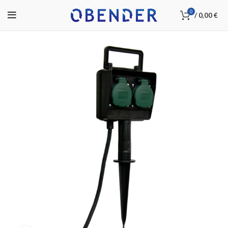
0
/
0,00
€