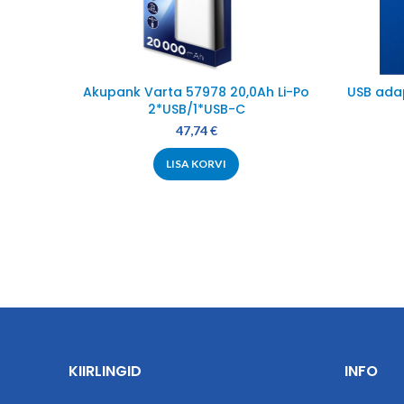
Akupank Varta 57978 20,0Ah Li-Po
USB ada
2*USB/1*USB-C
47,74
€
LISA KORVI
KIIRLINGID
INFO