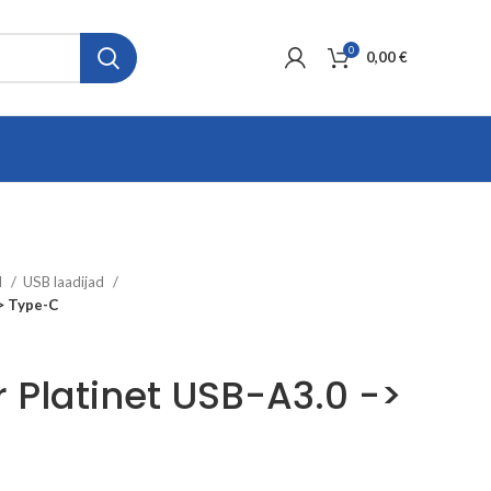
0
0,00
€
d
USB laadijad
> Type-C
 Platinet USB-A3.0 ->