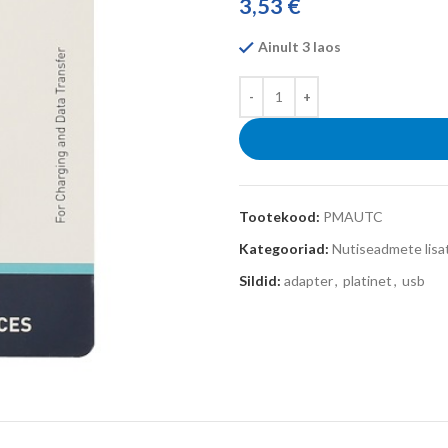
3,53
€
Ainult 3 laos
Tootekood:
PMAUTC
Kategooriad:
Nutiseadmete lisa
Sildid:
adapter
,
platinet
,
usb