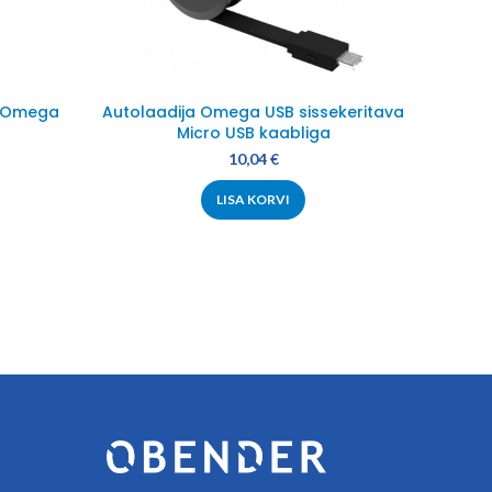
r Omega
Autolaadija Omega USB sissekeritava
Datak
Micro USB kaabliga
10,04
€
LISA KORVI