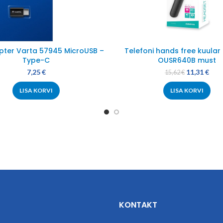
pter Varta 57945 MicroUSB –
Telefoni hands free kuula
Type-C
OUSR640B must
7,25
€
11,31
€
15,62
€
LISA KORVI
LISA KORVI
KONTAKT