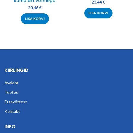
komplekt võtmega
23,44
€
20,46
€
LISA KORVI
LISA KORVI
KIIRLINGID
Avaleht
Tooted
Ettevõttest
Kontakt
INFO