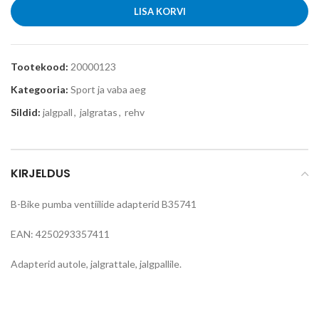
LISA KORVI
Tootekood:
20000123
Kategooria:
Sport ja vaba aeg
Sildid:
jalgpall
,
jalgratas
,
rehv
KIRJELDUS
B-Bike pumba ventiilide adapterid B35741
EAN:
4250293357411
Adapterid autole, jalgrattale, jalgpallile.