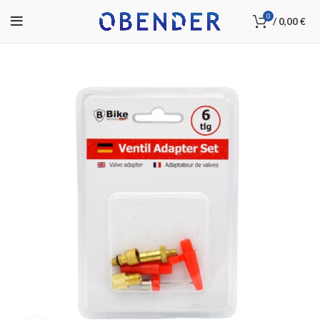
0
/
0,00
€