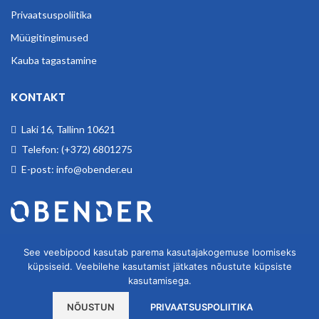
Privaatsuspoliitika
Müügitingimused
Kauba tagastamine
KONTAKT
Laki 16, Tallinn 10621
Telefon: (+372) 6801275
E-post: info@obender.eu
Obender OÜ. Tegeleme tööstuskaupade hulgimüügiga.
See veebipood kasutab parema kasutajakogemuse loomiseks
küpsiseid. Veebilehe kasutamist jätkates nõustute küpsiste
kasutamisega.
NÕUSTUN
PRIVAATSUSPOLIITIKA
OBENDER OÜ
2020