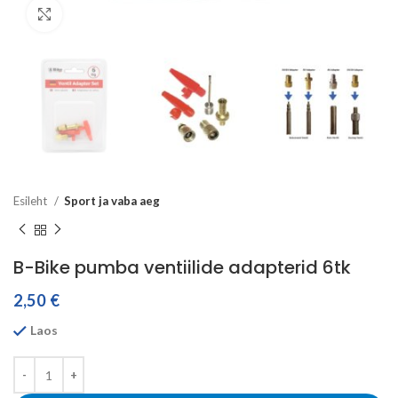
Click to enlarge
Esileht
Sport ja vaba aeg
B-Bike pumba ventiilide adapterid 6tk
2,50
€
Laos