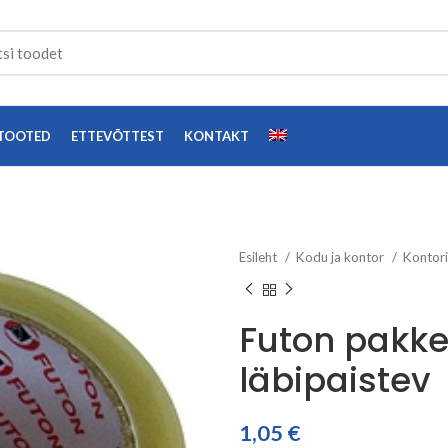
TOOTED
ETTEVÕTTEST
KONTAKT
Esileht
Kodu ja kontor
Kontor
Futon pakk
läbipaistev
1,05
€