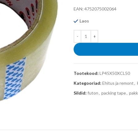
EAN: 4752075002064
Laos
Tootekood:
LP45X50XCL50
Kategooriad:
Ehitus ja remont
,
Sildid:
futon
,
packing tape
,
pakk