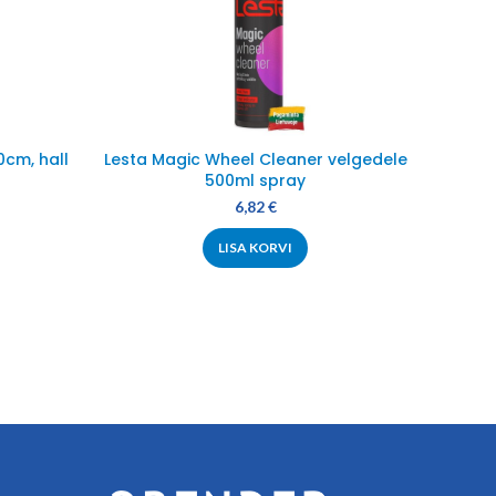
0cm, hall
Lesta Magic Wheel Cleaner velgedele
Lesta
500ml spray
6,82
€
LISA KORVI