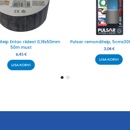
eip Entac riidest 0,18x50mm
Pulsar remonditeip, 5cmx30
50m must
3,04
€
6,45
€
LISA KORVI
LISA KORVI