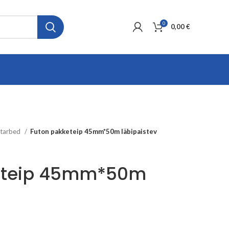
0
0,00
€
itarbed
Futon pakketeip 45mm*50m läbipaistev
eteip 45mm*50m