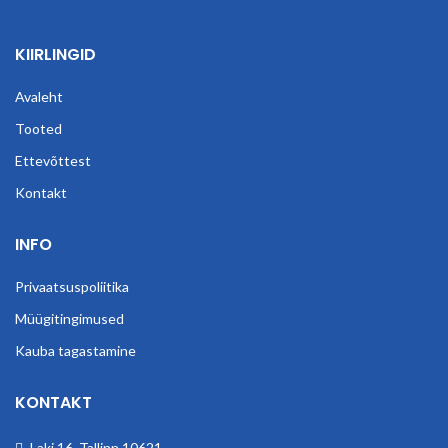
KIIRLINGID
Avaleht
Tooted
Ettevõttest
Kontakt
INFO
Privaatsuspoliitika
Müügitingimused
Kauba tagastamine
KONTAKT
Laki 16, Tallinn 10621