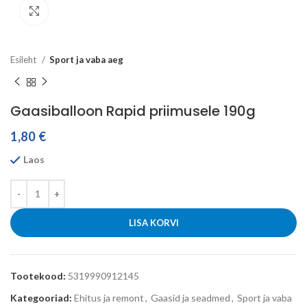
Click to enlarge
Esileht
Sport ja vaba aeg
Gaasiballoon Rapid priimusele 190g
1,80
€
Laos
LISA KORVI
Tootekood:
5319990912145
Kategooriad:
Ehitus ja remont
,
Gaasid ja seadmed
,
Sport ja vaba