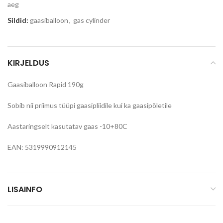
aeg
Sildid:
gaasiballoon
,
gas cylinder
KIRJELDUS
Gaasiballoon Rapid 190g
Sobib nii priimus tüüpi gaasipliidile kui ka gaasipõletile
Aastaringselt kasutatav gaas -10+80C
EAN: 5319990912145
LISAINFO