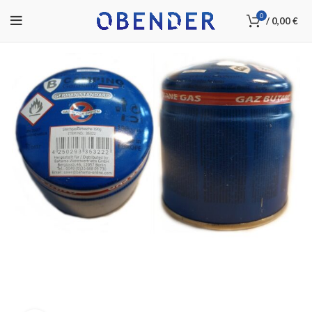
0
/
0,00
€