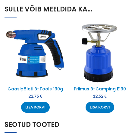
SULLE VÕIB MEELDIDA KA…
Gaasipõleti B-Tools 190g
Priimus B-Camping E190
22,75
€
12,52
€
LISA KORVI
LISA KORVI
SEOTUD TOOTED