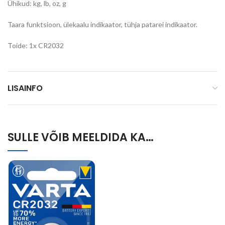
Ühikud: kg, lb, oz, g
Taara funktsioon, ülekaalu indikaator, tühja patarei indikaator.
Toide: 1x CR2032
LISAINFO
SULLE VÕIB MEELDIDA KA…