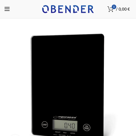
0
/
0,00
€