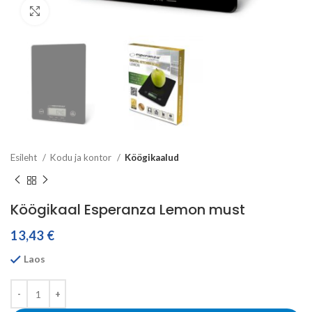
Click to enlarge
Esileht
Kodu ja kontor
Köögikaalud
Köögikaal Esperanza Lemon must
13,43
€
Laos