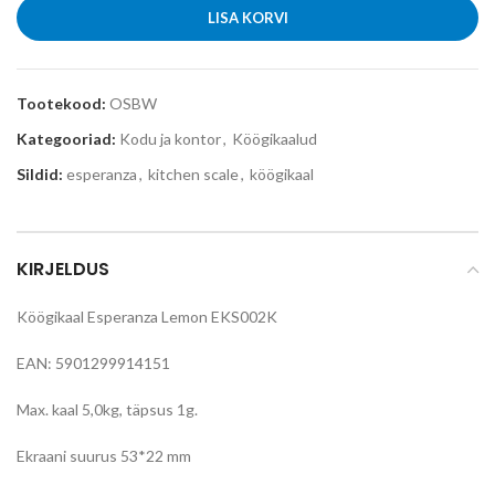
LISA KORVI
Tootekood:
OSBW
Kategooriad:
Kodu ja kontor
,
Köögikaalud
Sildid:
esperanza
,
kitchen scale
,
köögikaal
KIRJELDUS
Köögikaal Esperanza Lemon EKS002K
EAN: 5901299914151
Max. kaal 5,0kg, täpsus 1g.
Ekraani suurus 53*22 mm