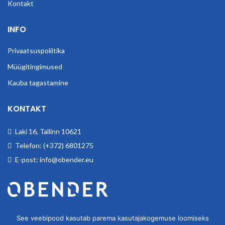
Kontakt
INFO
Privaatsuspoliitika
Müügitingimused
Kauba tagastamine
KONTAKT
Laki 16, Tallinn 10621
Telefon: (+372) 6801275
E-post: info@obender.eu
Obender OÜ. Tegeleme tööstuskaupade hulgimüügiga.
See veebipood kasutab parema kasutajakogemuse loomiseks