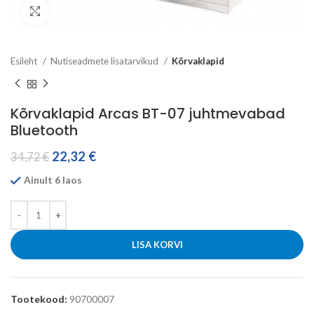
Click to enlarge
Esileht
Nutiseadmete lisatarvikud
Kõrvaklapid
Kõrvaklapid Arcas BT-07 juhtmevabad
Bluetooth
22,32
€
34,72
€
Ainult 6 laos
LISA KORVI
Tootekood:
90700007