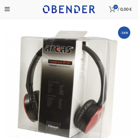
0
/
0,00
€
-36%