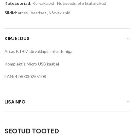
Kategooriad:
Kõrvaklapid
,
Nutiseadmete lisatarvikud
Sildid:
arcas
,
headset
,
kõrvaklapid
KIRJELDUS
Arcas BT-07 kõrvaklapid mikrofoniga
Komplektis Micro USB kaabel
EAN: 4260030255108
LISAINFO
SEOTUD TOOTED