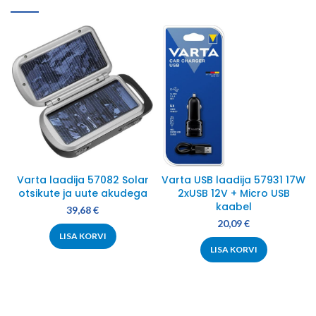
Varta laadija 57082 Solar
Varta USB laadija 57931 17W
otsikute ja uute akudega
2xUSB 12V + Micro USB
kaabel
39,68
€
20,09
€
LISA KORVI
LISA KORVI