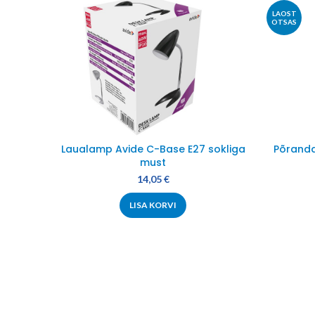
LAOST
OTSAS
Laualamp Avide C-Base E27 sokliga
Põrand
must
14,05
€
LISA KORVI