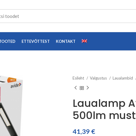
TOOTED
ETTEVÕTTEST
KONTAKT
Esileht
Valgustus
Laualambid
Laualamp A
500lm must
41,39
€