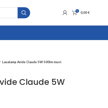
0
0,00
€
Laualamp Avide Claude 5W 500lm must
vide Claude 5W