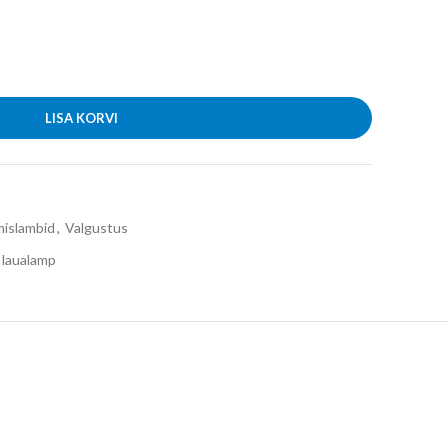
LISA KORVI
islambid
,
Valgustus
laualamp