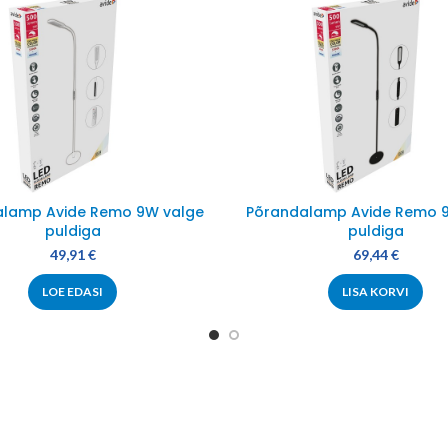
alamp Avide Remo 9W valge
Põrandalamp Avide Remo 
puldiga
puldiga
49,91
€
69,44
€
LOE EDASI
LISA KORVI