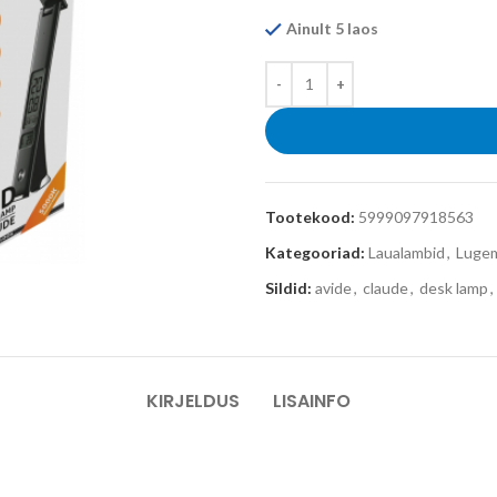
Ainult 5 laos
Tootekood:
5999097918563
Kategooriad:
Laualambid
,
Lugem
Sildid:
avide
,
claude
,
desk lamp
,
KIRJELDUS
LISAINFO