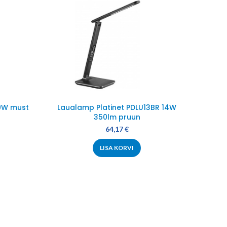
-28%
9W must
Laualamp Platinet PDLU13BR 14W
Laual
350lm pruun
64,17
€
LISA KORVI