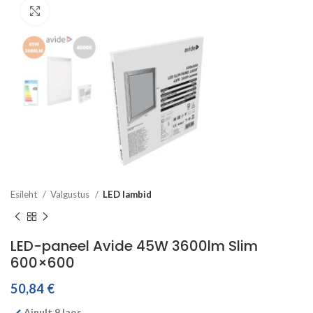
Click to enlarge
Esileht
Valgustus
LED lambid
LED-paneel Avide 45W 3600lm Slim
600×600
50,84
€
Ainult 9 laos