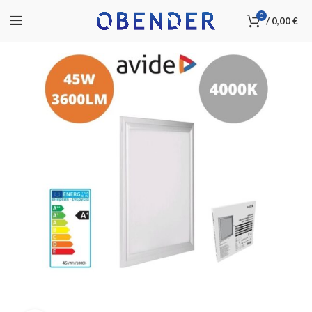
0
/
0,00
€