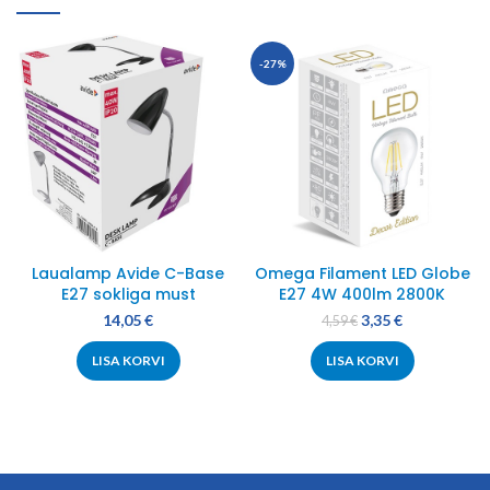
-27%
Laualamp Avide C-Base
Omega Filament LED Globe
E27 sokliga must
E27 4W 400lm 2800K
14,05
€
3,35
€
4,59
€
LISA KORVI
LISA KORVI