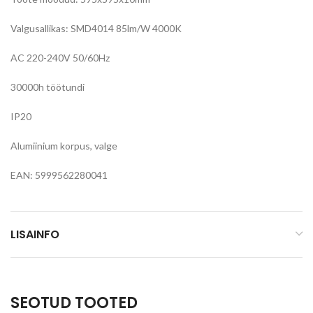
Valgusallikas: SMD4014 85lm/W 4000K
AC 220-240V 50/60Hz
30000h töötundi
IP20
Alumiinium korpus, valge
EAN: 5999562280041
LISAINFO
SEOTUD TOOTED