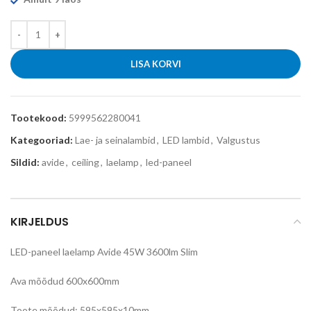
LISA KORVI
Tootekood:
5999562280041
Kategooriad:
Lae- ja seinalambid
,
LED lambid
,
Valgustus
Sildid:
avide
,
ceiling
,
laelamp
,
led-paneel
KIRJELDUS
LED-paneel laelamp Avide 45W 3600lm Slim
Ava mõõdud 600x600mm
Toote mõõdud: 595x595x10mm