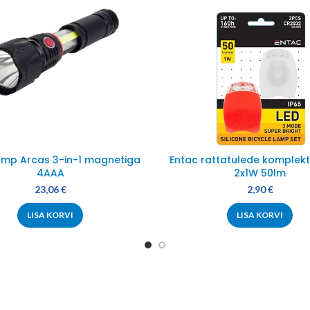
mp Arcas 3-in-1 magnetiga
Entac rattatulede komplekt 
4AAA
2x1W 50lm
23,06
€
2,90
€
LISA KORVI
LISA KORVI