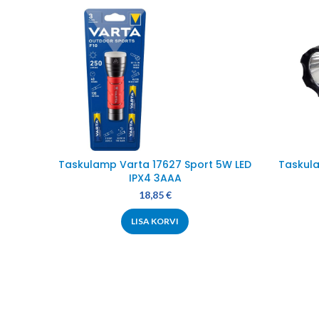
Taskulamp Varta 17627 Sport 5W LED
Taskula
IPX4 3AAA
18,85
€
LISA KORVI