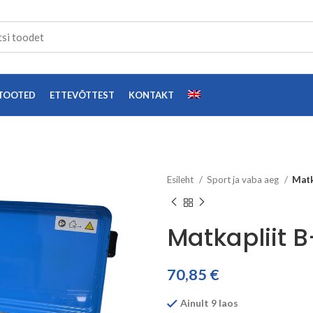
TOOTED
ETTEVÕTTEST
KONTAKT
Esileht
Sport ja vaba aeg
Matk
Matkapliit
70,85
€
Ainult 9 laos