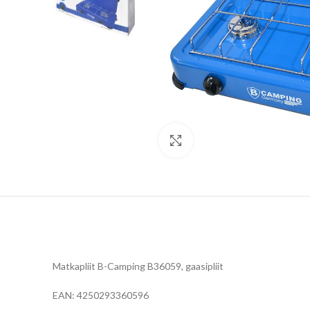
Click to enlarge
Matkapliit B-Camping B36059, gaasipliit
EAN: 4250293360596