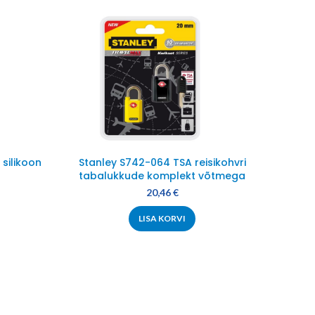
silikoon
Stanley S742-064 TSA reisikohvri
Ta
tabalukkude komplekt võtmega
20,46
€
LISA KORVI