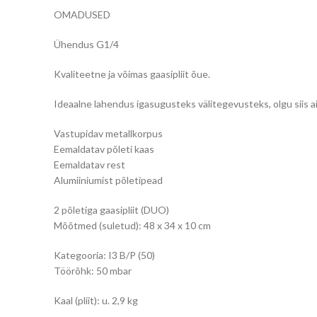
OMADUSED
Ühendus G1/4
Kvaliteetne ja võimas gaasipliit õue.
Ideaalne lahendus igasugusteks välitegevusteks, olgu siis aias
Vastupidav metallkorpus
Eemaldatav põleti kaas
Eemaldatav rest
Alumiiniumist põletipead
2 põletiga gaasipliit (DUO)
Mõõtmed (suletud): 48 x 34 x 10 cm
Kategooria: I3 B/P (50)
Töörõhk: 50 mbar
Kaal (pliit): u. 2,9 kg