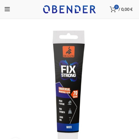
0
/
0,00
€