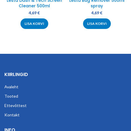
Lesta Dash & Tech Screen
Lesta Bug Remover 500ml
Cleaner 500ml
spray
4,69
€
4,69
€
LISA KORVI
LISA KORVI
KIIRLINGID
Avaleht
Tooted
Ettevõttest
Kontakt
INFO