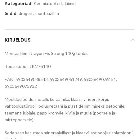
Kategooriad:
Keemiatooted
,
Liimid
Sildid:
dragon
,
montaažiliim
KIRJELDUS
Montaažiliim Dragon Fix Strong 140g tuubis
Tootekood: DKMFS140
EAN: 5903649088543, 5903649061249, 5903649076151,
5903649075932
Mõeldud puidu, metalli, keraamika, klaasi, vineeri, korgi,
vahtpolüstürooli, polüuretaani ja plastide liimimiseks betoonile,
tsement-lubjale, papp-krohvile, kivile ja muule (poorsele ja
mittepoorsele).
Seda saab kasutada mineraalvillast ja klaasvillast soojusisolatsiooni