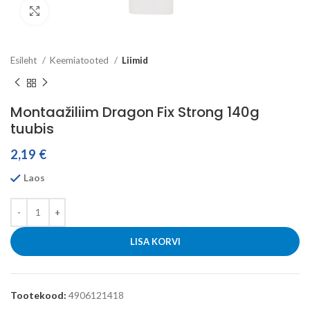
Click to enlarge
Esileht
Keemiatooted
Liimid
Montaažiliim Dragon Fix Strong 140g
tuubis
2,19
€
Laos
LISA KORVI
Tootekood:
4906121418