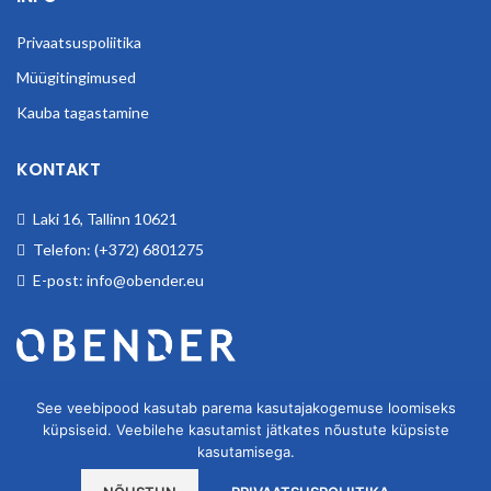
Privaatsuspoliitika
Müügitingimused
Kauba tagastamine
KONTAKT
Laki 16, Tallinn 10621
Telefon: (+372) 6801275
E-post: info@obender.eu
Obender OÜ. Tegeleme tööstuskaupade hulgimüügiga.
See veebipood kasutab parema kasutajakogemuse loomiseks
küpsiseid. Veebilehe kasutamist jätkates nõustute küpsiste
kasutamisega.