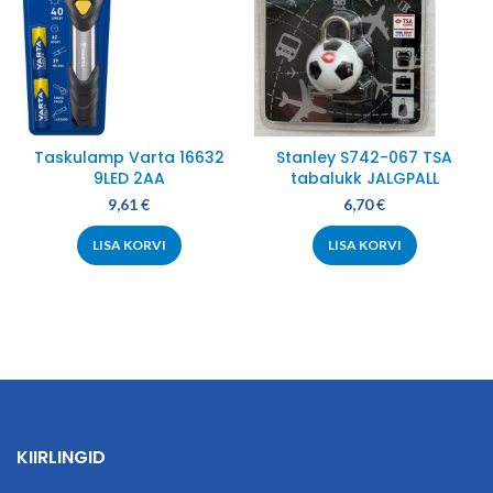
Taskulamp Varta 16632
Stanley S742-067 TSA
9LED 2AA
tabalukk JALGPALL
9,61
€
6,70
€
LISA KORVI
LISA KORVI
KIIRLINGID