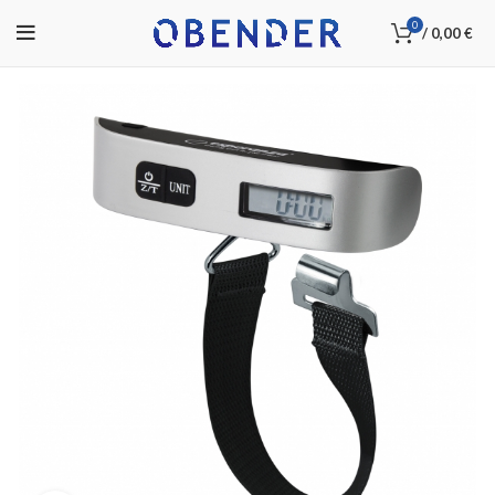
0
/
0,00
€