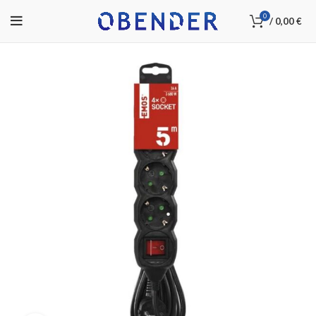
0
/
0,00
€