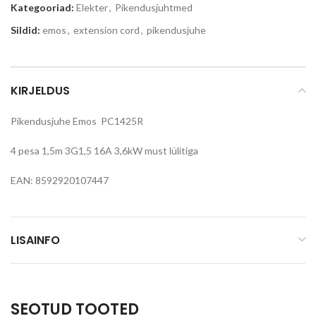
Kategooriad:
Elekter
,
Pikendusjuhtmed
Sildid:
emos
,
extension cord
,
pikendusjuhe
KIRJELDUS
Pikendusjuhe Emos PC1425R
4 pesa 1,5m 3G1,5 16A 3,6kW must lülitiga
EAN: 8592920107447
LISAINFO
SEOTUD TOOTED