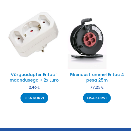
Võrguadapter Entac 1
Pikendustrummel Entac 4
maandusega + 2x Euro
pesa 25m
2,46
€
77,25
€
LISA KORVI
LISA KORVI