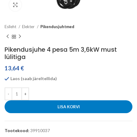
Click to enlarge
Esileht
Elekter
Pikendusjuhtmed
Pikendusjuhe 4 pesa 5m 3,6kW must
lülitiga
13,64
€
Laos (saab järeltellida)
LISA KORVI
Tootekood:
39910037