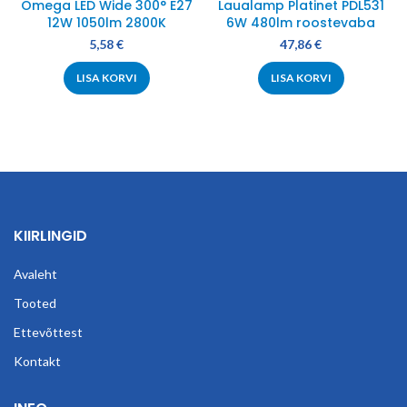
Omega LED Wide 300° E27
Laualamp Platinet PDL531
12W 1050lm 2800K
6W 480lm roostevaba
5,58
€
47,86
€
LISA KORVI
LISA KORVI
KIIRLINGID
Avaleht
Tooted
Ettevõttest
Kontakt