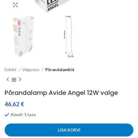
Click to enlarge
Esileht
Valgustus
Põrandalambid
Põrandalamp Avide Angel 12W valge
46,62
€
Ainult 1 laos
LISA KORVI