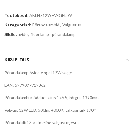
Tootekood:
ABLFL-12W-ANGEL-W
Kategooriad:
Põrandalambid
,
Valgustus
Sildid:
avide
,
floor lamp
,
põrandalamp
KIRJELDUS
Põrandalamp Avide Angel 12W valge
EAN: 5999097919362
Põrandalambi mõõdud: laius 176,5, kõrgus 1390mm
Valgus: 12W LED, 500lm, 4000K, valgusnurk 170 °
Põrandalüliti, 3-astmeline valgustugevus