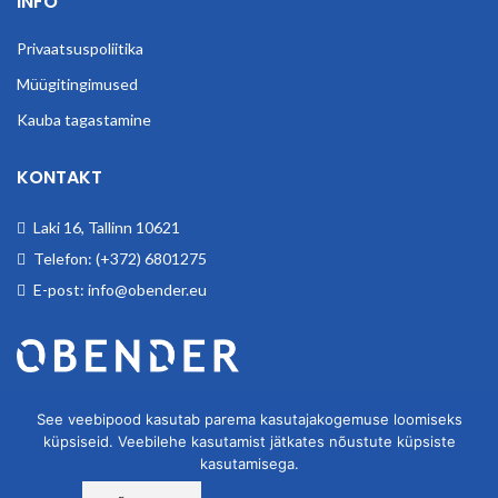
INFO
Privaatsuspoliitika
Müügitingimused
Kauba tagastamine
KONTAKT
Laki 16, Tallinn 10621
Telefon: (+372) 6801275
E-post: info@obender.eu
Obender OÜ. Tegeleme tööstuskaupade hulgimüügiga.
See veebipood kasutab parema kasutajakogemuse loomiseks
küpsiseid. Veebilehe kasutamist jätkates nõustute küpsiste
kasutamisega.