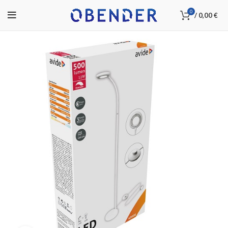
0
/
0,00
€