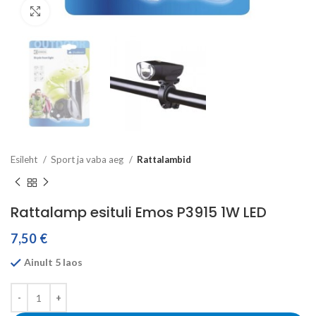
Click to enlarge
Esileht
Sport ja vaba aeg
Rattalambid
Rattalamp esituli Emos P3915 1W LED
7,50
€
Ainult 5 laos