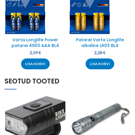
Varta Longlife Power
Patarei Varta Longlife
patarei 4903 AAA BL4
alkaline LR03 BL4
2,59
€
2,28
€
LISA KORVI
LISA KORVI
SEOTUD TOOTED