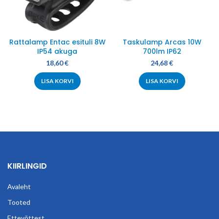
Rattalamp Entac esituli 8W
Taskulamp Arcas 10W
IP54 akuga
700lm IP62
18,60
€
24,68
€
LISA KORVI
LISA KORVI
KIIRLINGID
Avaleht
Tooted
Ettevõttest