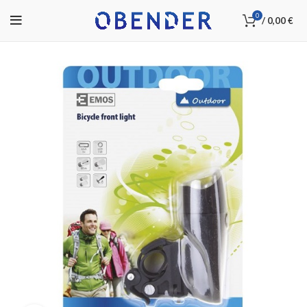
0
/
0,00
€