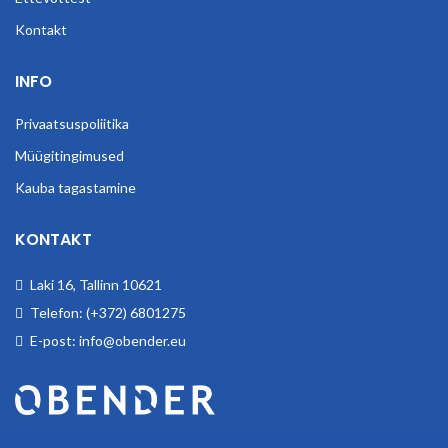
Kontakt
INFO
Privaatsuspoliitika
Müügitingimused
Kauba tagastamine
KONTAKT
Laki 16, Tallinn 10621
Telefon: (+372) 6801275
E-post: info@obender.eu
Obender OÜ. Tegeleme tööstuskaupade hulgimüügiga.