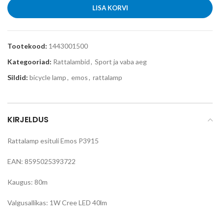
LISA KORVI
Tootekood:
1443001500
Kategooriad:
Rattalambid
,
Sport ja vaba aeg
Sildid:
bicycle lamp
,
emos
,
rattalamp
KIRJELDUS
Rattalamp esituli Emos P3915
EAN: 8595025393722
Kaugus: 80m
Valgusallikas: 1W Cree LED 40lm