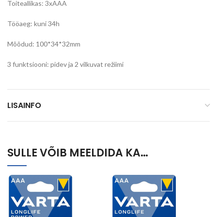
Toiteallikas: 3xAAA
Tööaeg: kuni 34h
Mõõdud: 100*34*32mm
3 funktsiooni: pidev ja 2 vilkuvat režiimi
LISAINFO
SULLE VÕIB MEELDIDA KA…