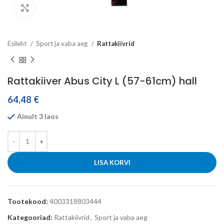
Click to enlarge
Esileht
Sport ja vaba aeg
Rattakiivrid
Rattakiiver Abus City L (57-61cm) hall
64,48
€
Ainult 3 laos
LISA KORVI
Tootekood:
4003318803444
Kategooriad:
Rattakiivrid
,
Sport ja vaba aeg