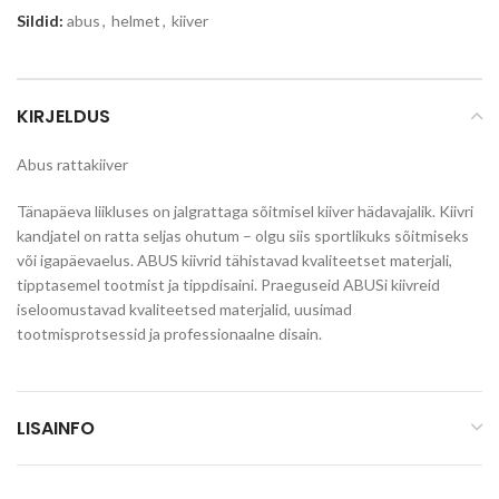
Sildid:
abus
,
helmet
,
kiiver
KIRJELDUS
Abus rattakiiver
Tänapäeva liikluses on jalgrattaga sõitmisel kiiver hädavajalik. Kiivri
kandjatel on ratta seljas ohutum – olgu siis sportlikuks sõitmiseks
või igapäevaelus. ABUS kiivrid tähistavad kvaliteetset materjali,
tipptasemel tootmist ja tippdisaini. Praeguseid ABUSi kiivreid
iseloomustavad kvaliteetsed materjalid, uusimad
tootmisprotsessid ja professionaalne disain.
LISAINFO