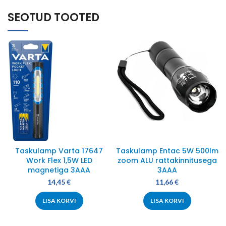
SEOTUD TOOTED
Taskulamp Varta 17647
Taskulamp Entac 5W 500lm
Work Flex 1,5W LED
zoom ALU rattakinnitusega
magnetiga 3AAA
3AAA
14,45
€
11,66
€
LISA KORVI
LISA KORVI