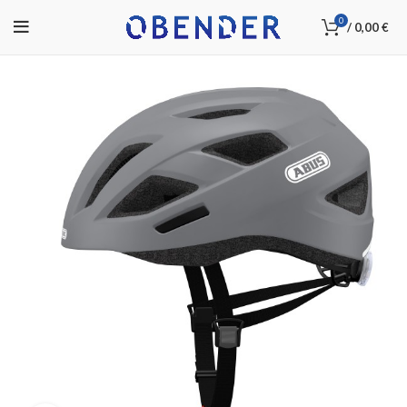
0
/
0,00
€