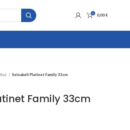
0
0,00
€
llad
Seinakell Platinet Family 33cm
atinet Family 33cm