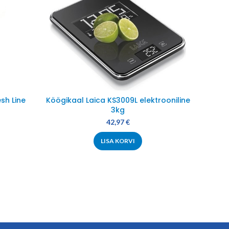
esh Line
Köögikaal Laica KS3009L elektrooniline
Ärat
3kg
42,97
€
LISA KORVI