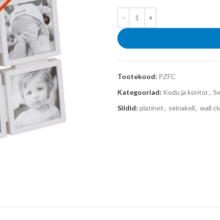
Tootekood:
PZFC
Kategooriad:
Kodu ja kontor
,
Se
Sildid:
platinet
,
seinakell
,
wall c