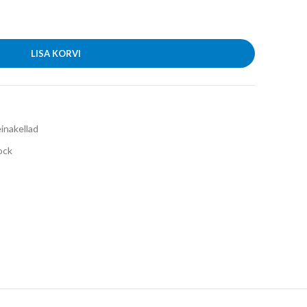
LISA KORVI
inakellad
lock