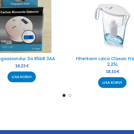
ugaasiandur 3a 85bB 3AA
Filterkann Laica Classic Fr
2,25L
18,23
€
18,10
€
LISA KORVI
LISA KORVI