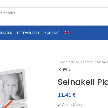
TOOTED
ETTEVÕTTEST
KONTAKT
Esileht
Kodu ja kontor
Seinake
Seinakell Pl
11,41
€
Ainult 3 laos