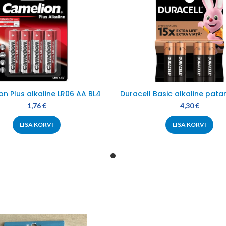
n Plus alkaline LR06 AA BL4
Duracell Basic alkaline pata
1,76
€
4,30
€
LISA KORVI
LISA KORVI