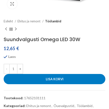
Click to enlarge
Esileht
Ehitus ja remont
Töölambid
Suundvalgusti Omega LED 30W
12,65
€
Laos
LISA KORVI
Tootekood:
17652101111
Kategooriad:
Ehitus ja remont
,
Õuevalgustid
,
Töölambid
,