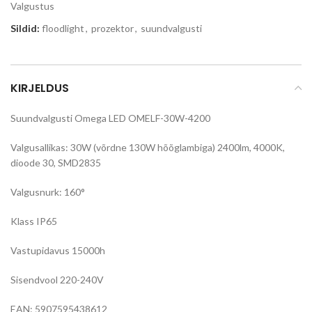
Valgustus
Sildid:
floodlight
,
prozektor
,
suundvalgusti
KIRJELDUS
Suundvalgusti Omega LED OMELF-30W-4200
Valgusallikas: 30W (võrdne 130W hõõglambiga) 2400lm, 4000K,
dioode 30, SMD2835
Valgusnurk: 160°
Klass IP65
Vastupidavus 15000h
Sisendvool 220-240V
EAN: 5907595438612