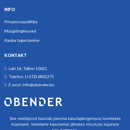
INFO
Privaatsuspoliitika
Müügitingimused
Kauba tagastamine
KONTAKT
Laki 16, Tallinn 10621
Telefon: (+372) 6801275
E-post: info@obender.eu
Obender OÜ. Tegeleme tööstuskaupade hulgimüügiga.
See veebipood kasutab parema kasutajakogemuse loomiseks
küpsiseid. Veebilehe kasutamist jätkates nõustute küpsiste