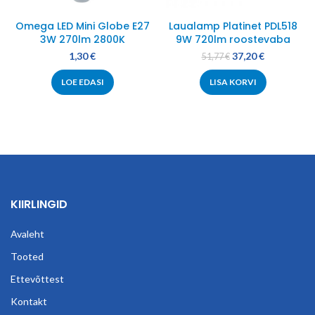
Omega LED Mini Globe E27
Laualamp Platinet PDL518
3W 270lm 2800K
9W 720lm roostevaba
1,30
€
37,20
€
51,77
€
LOE EDASI
LISA KORVI
KIIRLINGID
Avaleht
Tooted
Ettevõttest
Kontakt