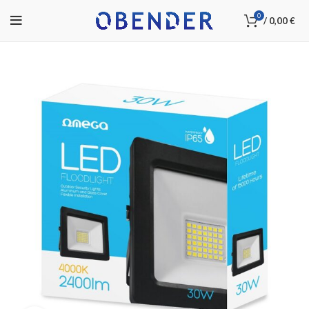
0
/
0,00
€