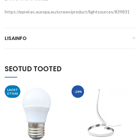
https://eprel.ec.europa.eu/screen/product/lightsources/839831
LISAINFO
SEOTUD TOOTED
LAOST
-28%
OTSAS