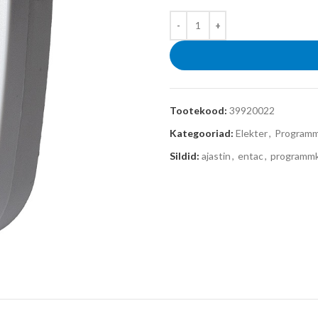
Tootekood:
39920022
Kategooriad:
Elekter
,
Programm
Sildid:
ajastin
,
entac
,
programmk