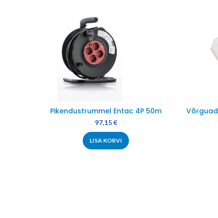
Pikendustrummel Entac 4P 50m
Võrguad
97,15
€
LISA KORVI