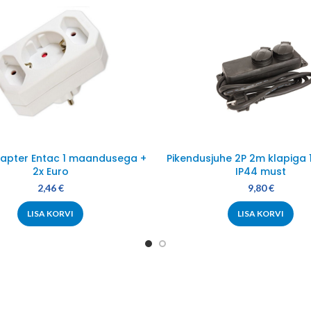
apter Entac 1 maandusega +
Pikendusjuhe 2P 2m klapiga 
2x Euro
IP44 must
2,46
€
9,80
€
LISA KORVI
LISA KORVI