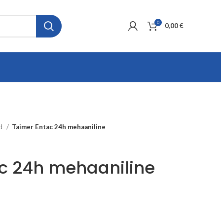
0
0,00
€
ad
Taimer Entac 24h mehaaniline
c 24h mehaaniline