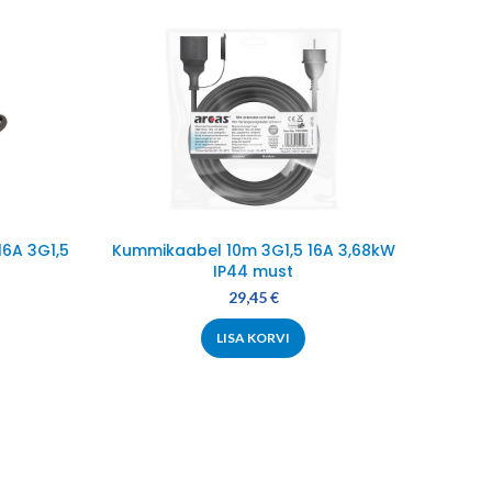
16A 3G1,5
Kummikaabel 10m 3G1,5 16A 3,68kW
Võ
IP44 must
29,45
€
LISA KORVI