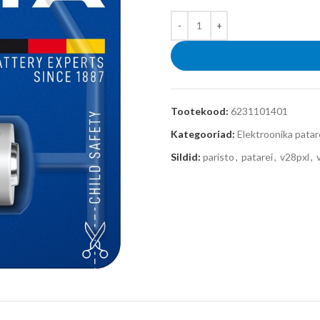
Tootekood:
6231101401
Kategooriad:
Elektroonika patar
Sildid:
paristo
,
patarei
,
v28pxl
,