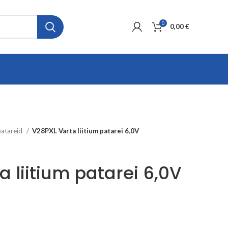
0
0,00
€
patareid
V28PXL Varta liitium patarei 6,0V
 liitium patarei 6,0V