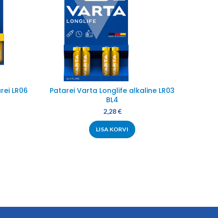
rei LR06
Patarei Varta Longlife alkaline LR03
Varta 
BL4
2,28
€
LISA KORVI