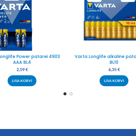
Longlife Power patarei 4903
Varta Longlife alkaline pata
AAA BL4
BL10
2,59
€
6,35
€
LISA KORVI
LISA KORVI