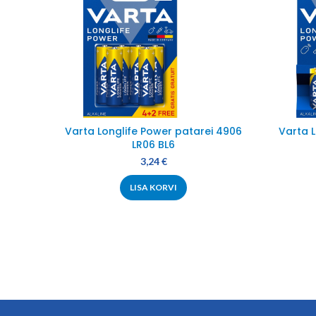
Varta Longlife Power patarei 4906
Varta 
LR06 BL6
3,24
€
LISA KORVI