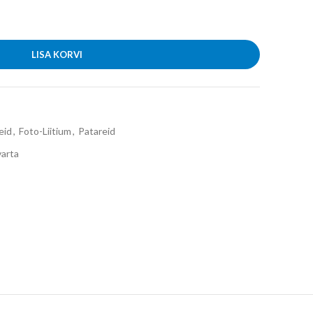
LISA KORVI
eid
,
Foto-Liitium
,
Patareid
varta