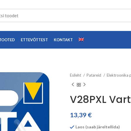
TOOTED
ETTEVÕTTEST
KONTAKT
Esileht
Patareid
Elektroonika 
V28PXL Varta
13,39
€
Laos (saab järeltellida)