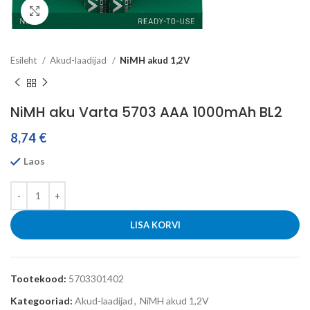
Click to enlarge
Esileht
Akud-laadijad
NiMH akud 1,2V
NiMH aku Varta 5703 AAA 1000mAh BL2
8,74
€
Laos
LISA KORVI
Tootekood:
5703301402
Kategooriad:
Akud-laadijad
,
NiMH akud 1,2V