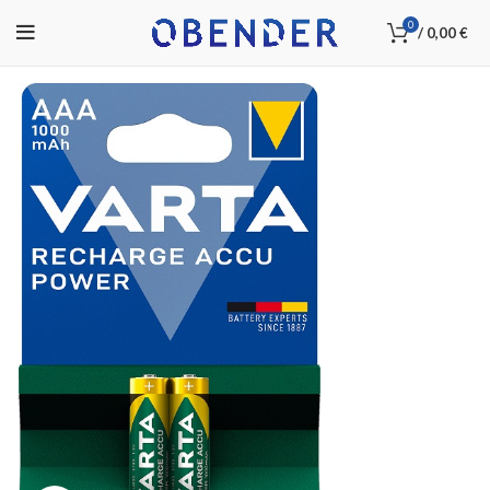
0
/
0,00
€