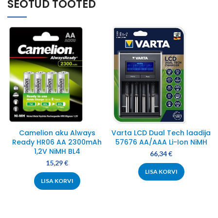
SEOTUD TOOTED
Camelion aku Always
Varta LCD Dual Tech laadija
Ready HR06 AA 2300mAh
57676 AA/AAA Li-Ion NiMH
1,2V NiMH BL4
66,34
€
15,29
€
LISA KORVI
LISA KORVI