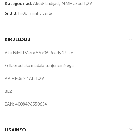
Kategooriad:
Akud-laadijad
,
NiMH akud 1,2V
Sildid:
hr06
,
nimh
,
varta
KIRJELDUS
Aku NiMH Varta 56706 Ready 2 Use
Eellaetud aku madala tühjenemisega
AA HR06 2,1Ah 1,2V
BL2
EAN: 4008496550654
LISAINFO