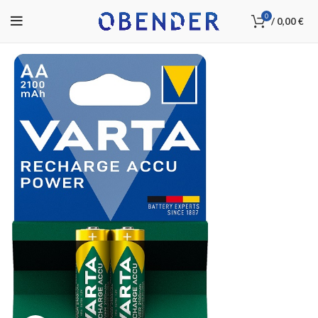
0
/
0,00
€