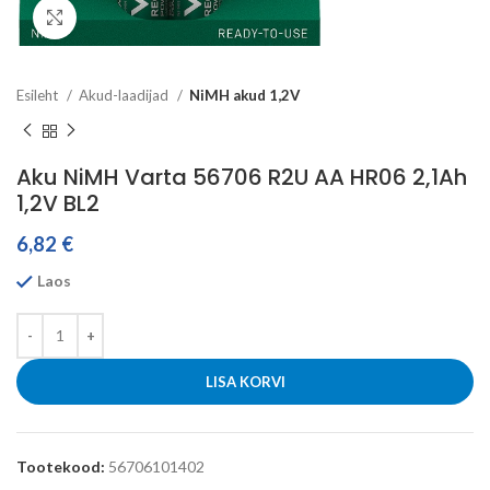
Click to enlarge
Esileht
Akud-laadijad
NiMH akud 1,2V
Aku NiMH Varta 56706 R2U AA HR06 2,1Ah
1,2V BL2
6,82
€
Laos
LISA KORVI
Tootekood:
56706101402