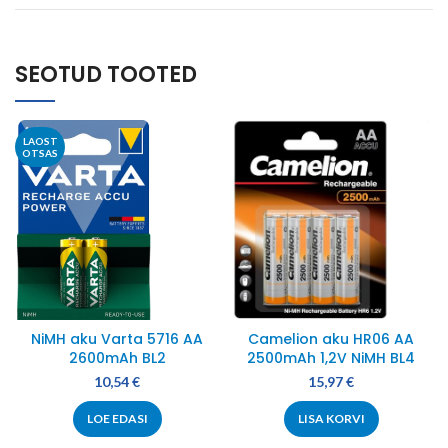
SEOTUD TOOTED
LAOST
OTSAS
NiMH aku Varta 5716 AA
Camelion aku HR06 AA
2600mAh BL2
2500mAh 1,2V NiMH BL4
10,54
€
15,97
€
LOE EDASI
LISA KORVI