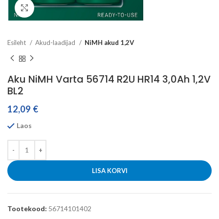
Click to enlarge
Esileht
Akud-laadijad
NiMH akud 1,2V
Aku NiMH Varta 56714 R2U HR14 3,0Ah 1,2V
BL2
12,09
€
Laos
LISA KORVI
Tootekood:
56714101402