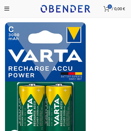
0
/
0,00
€