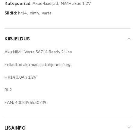
Kategooriad:
Akud-laadijad
,
NiMH akud 1,2V
Sildid:
hr14
,
nimh
,
varta
KIRJELDUS
Aku NiMH Varta 56714 Ready 2 Use
Eellaetud aku madala tühjenemisega
HR14 3,0Ah 1,2V
BL2
EAN: 4008496550739
LISAINFO