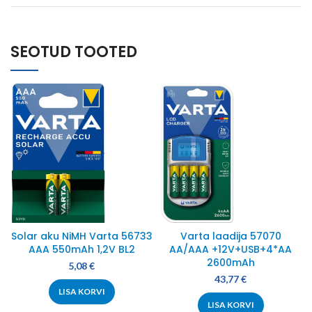
SEOTUD TOOTED
Solar aku NiMH Varta 56733
Varta laadija 57070
AAA 550mAh 1,2V BL2
AA/AAA +12V+USB+4*AA
2600mAh
5,08
€
43,77
€
LISA KORVI
LISA KORVI