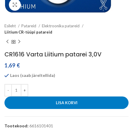
Click to enlarge
Esileht
Patareid
Elektroonika patareid
Liitium CR-tüüpi patareid
CR1616 Varta Liitium patarei 3,0V
1,69
€
Laos (saab järeltellida)
LISA KORVI
Tootekood:
6616101401