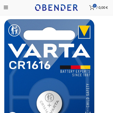
0
/
0,00
€