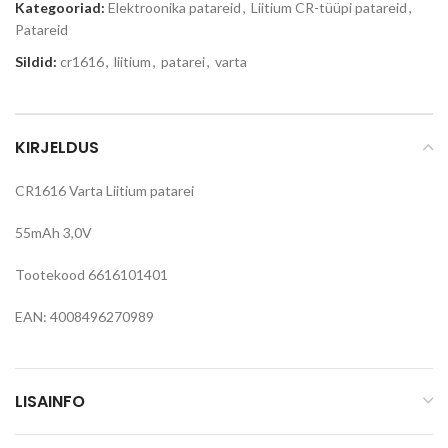
Kategooriad:
Elektroonika patareid
,
Liitium CR-tüüpi patareid
,
Patareid
Sildid:
cr1616
,
liitium
,
patarei
,
varta
KIRJELDUS
CR1616 Varta Liitium patarei
55mAh 3,0V
Tootekood 6616101401
EAN: 4008496270989
LISAINFO