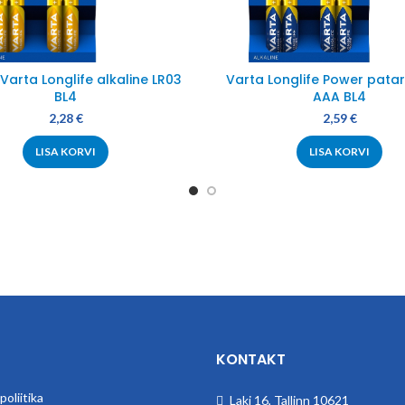
 Varta Longlife alkaline LR03
Varta Longlife Power patar
BL4
AAA BL4
2,28
€
2,59
€
LISA KORVI
LISA KORVI
KONTAKT
oliitika
Laki 16, Tallinn 10621