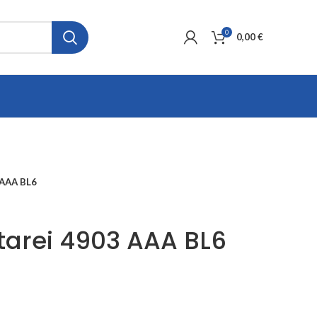
0
0,00
€
 AAA BL6
tarei 4903 AAA BL6