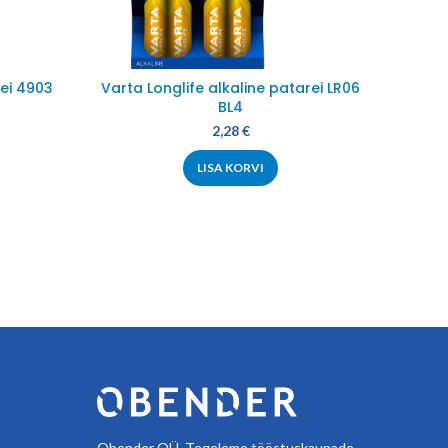
ei 4903
Varta Longlife alkaline patarei LR06
Varta
BL4
2,28
€
LISA KORVI
Obender OÜ. Tegeleme tööstuskaupade