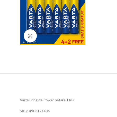
Click to enlarge
Varta Longlife Power patarei LR03
SKU: 4903121436