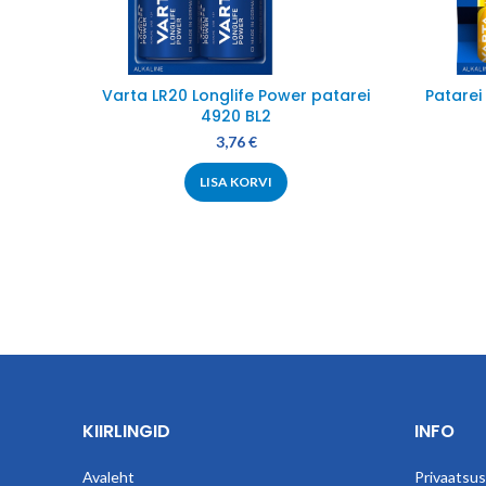
Varta LR20 Longlife Power patarei
Patarei
4920 BL2
3,76
€
LISA KORVI
KIIRLINGID
INFO
Avaleht
Privaatsusp