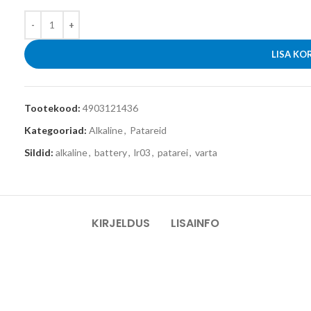
LISA KO
Tootekood:
4903121436
Kategooriad:
Alkaline
,
Patareid
Sildid:
alkaline
,
battery
,
lr03
,
patarei
,
varta
KIRJELDUS
LISAINFO