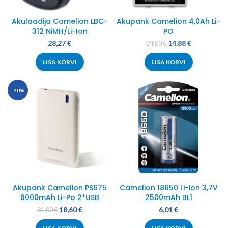
Akulaadija Camelion LBC-
Akupank Camelion 4,0Ah Li-
312 NiMH/Li-Ion
PO
28,27
€
14,88
€
24,80
€
LISA KORVI
LISA KORVI
-40%
Akupank Camelion PS675
Camelion 18650 Li-ion 3,7V
6000mAh Li-Po 2*USB
2500mAh BL1
18,60
€
6,01
€
31,00
€