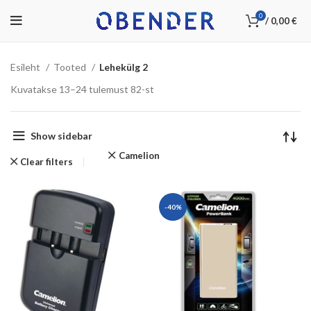
0
/
0,00
€
Esileht
Tooted
Lehekülg 2
Kuvatakse 13–24 tulemust 82-st
Show sidebar
Camelion
Clear filters
-40%