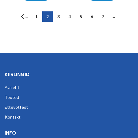
1
2
3
4
5
6
7
→
←
KIIRLINGID
Avaleht
Tooted
Ettevõttest
Kontakt
INFO