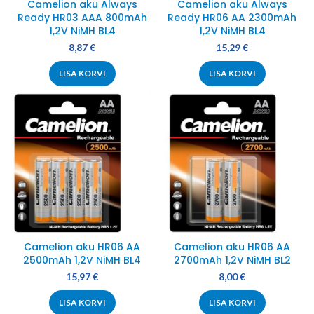
Camelion aku Always
Camelion aku Always
Ready HR03 AAA 800mAh
Ready HR06 AA 2300mAh
1,2V NiMH BL4
1,2V NiMH BL4
8,87
€
15,29
€
LISA KORVI
LISA KORVI
Camelion aku HR06 AA
Camelion aku HR06 AA
2500mAh 1,2V NiMH BL4
2700mAh 1,2V NiMH BL2
15,97
€
8,00
€
LISA KORVI
LISA KORVI