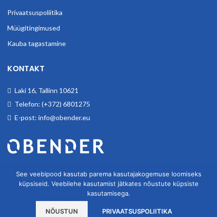
Privaatsuspoliitika
Müügitingimused
Kauba tagastamine
KONTAKT
Laki 16, Tallinn 10621
Telefon: (+372) 6801275
E-post: info@obender.eu
Obender OÜ. Tegeleme tööstuskaupade hulgimüügiga.
See veebipood kasutab parema kasutajakogemuse loomiseks
küpsiseid. Veebilehe kasutamist jätkates nõustute küpsiste
kasutamisega.
NÕUSTUN
PRIVAATSUSPOLIITIKA
OBENDER OÜ
2020