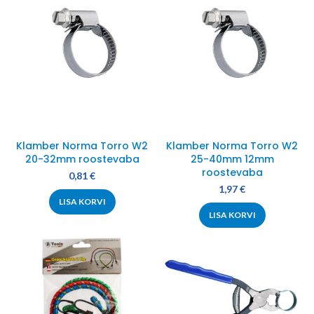
Klamber Norma Torro W2
Klamber Norma Torro W2
20-32mm roostevaba
25-40mm 12mm
roostevaba
0,81
€
1,97
€
LISA KORVI
LISA KORVI