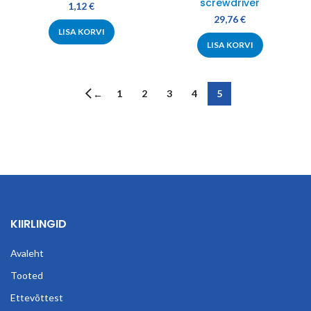
screwdriver
1,12
€
29,76
€
LISA KORVI
LISA KORVI
1
2
3
4
5
←
KIIRLINGID
Avaleht
Tooted
Ettevõttest