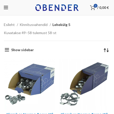
0
/
0,00
€
Esileht
Kinnitusvahendid
Lehekülg 5
Kuvatakse 49–58 tulemust 58-st
Show sidebar