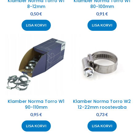
Klamber Norma Torro W1
Klamber Norma Torro W1
8-12mm
80-100mm
0,50
€
0,91
€
LISA KORVI
LISA KORVI
Klamber Norma Torro W1
Klamber Norma Torro W2
90-110mm
12-22mm roostevaba
0,95
€
0,73
€
LISA KORVI
LISA KORVI