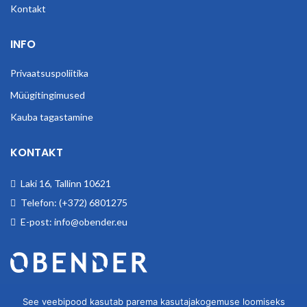
Kontakt
INFO
Privaatsuspoliitika
Müügitingimused
Kauba tagastamine
KONTAKT
Laki 16, Tallinn 10621
Telefon: (+372) 6801275
E-post: info@obender.eu
Obender OÜ. Tegeleme tööstuskaupade hulgimüügiga.
See veebipood kasutab parema kasutajakogemuse loomiseks