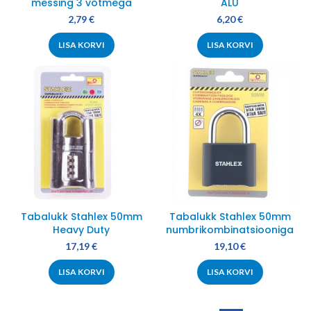
messing 3 võtmega
ALU
2,79
€
6,20
€
LISA KORVI
LISA KORVI
Tabalukk Stahlex 50mm
Tabalukk Stahlex 50mm
Heavy Duty
numbrikombinatsiooniga
17,19
€
19,10
€
LISA KORVI
LISA KORVI