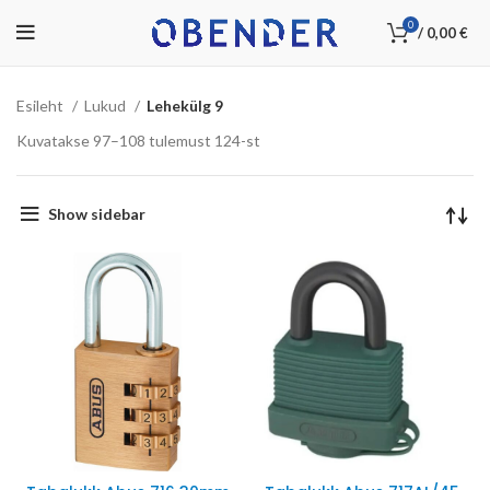
0
/
0,00
€
Esileht
Lukud
Lehekülg 9
Kuvatakse 97–108 tulemust 124-st
Show sidebar