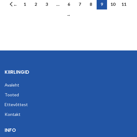
1
2
3
…
6
7
8
9
10
11
←
→
KIIRLINGID
Avaleht
Tooted
Ettevõttest
Kontakt
INFO