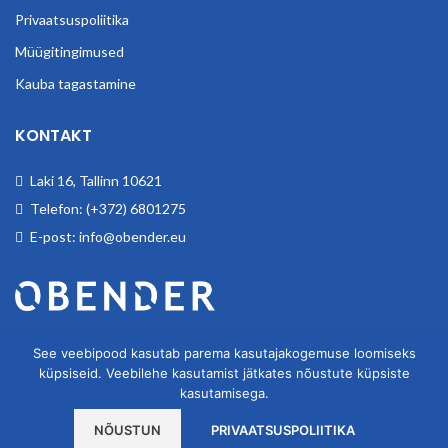
Privaatsuspoliitika
Müügitingimused
Kauba tagastamine
KONTAKT
Laki 16, Tallinn 10621
Telefon: (+372) 6801275
E-post: info@obender.eu
Obender OÜ. Tegeleme tööstuskaupade hulgimüügiga.
See veebipood kasutab parema kasutajakogemuse loomiseks
küpsiseid. Veebilehe kasutamist jätkates nõustute küpsiste
kasutamisega.
NÕUSTUN
PRIVAATSUSPOLIITIKA
OBENDER OÜ
2020