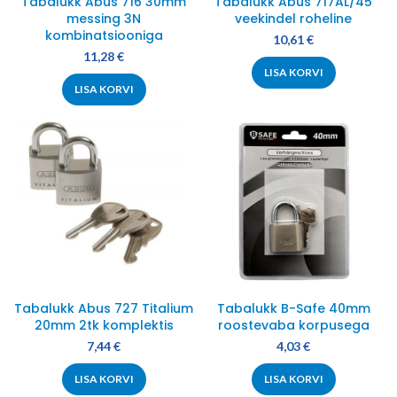
Tabalukk Abus 716 30mm
Tabalukk Abus 717AL/45
messing 3N
veekindel roheline
kombinatsiooniga
10,61
€
11,28
€
LISA KORVI
LISA KORVI
Tabalukk Abus 727 Titalium
Tabalukk B-Safe 40mm
20mm 2tk komplektis
roostevaba korpusega
7,44
€
4,03
€
LISA KORVI
LISA KORVI