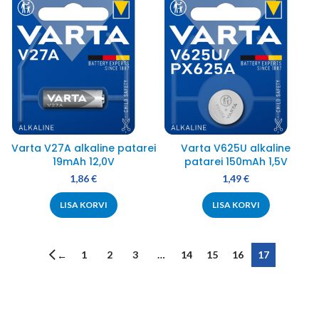
Varta V27A alkaline patarei
Varta V625U alkaline
19mAh 12,0V
patarei 150mAh 1,5V
1,86
€
1,49
€
LISA KORVI
LISA KORVI
1
2
3
…
14
15
16
17
←