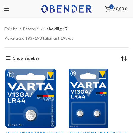
0
/
0,00
€
Esileht
Patareid
Lehekülg 17
Kuvatakse 193–198 tulemust 198-st
Show sidebar