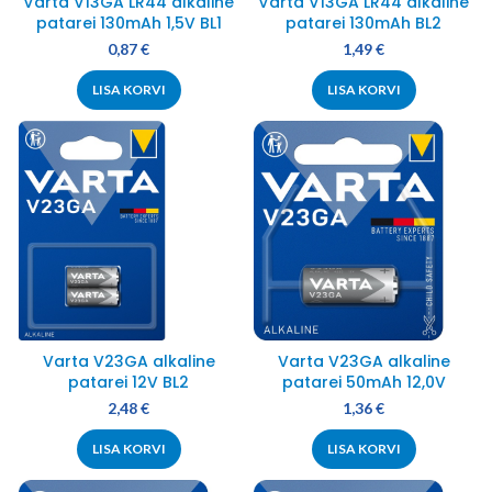
Varta V13GA LR44 alkaline
Varta V13GA LR44 alkaline
patarei 130mAh 1,5V BL1
patarei 130mAh BL2
0,87
€
1,49
€
LISA KORVI
LISA KORVI
Varta V23GA alkaline
Varta V23GA alkaline
patarei 12V BL2
patarei 50mAh 12,0V
2,48
€
1,36
€
LISA KORVI
LISA KORVI