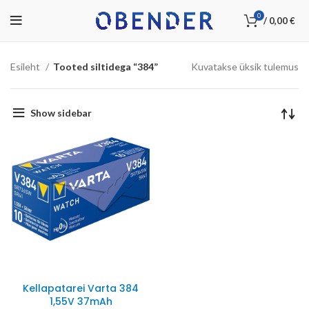
0
/
0,00
€
Esileht
Tooted siltidega “384”
Kuvatakse üksik tulemus
Show sidebar
Kellapatarei Varta 384
1,55V 37mAh