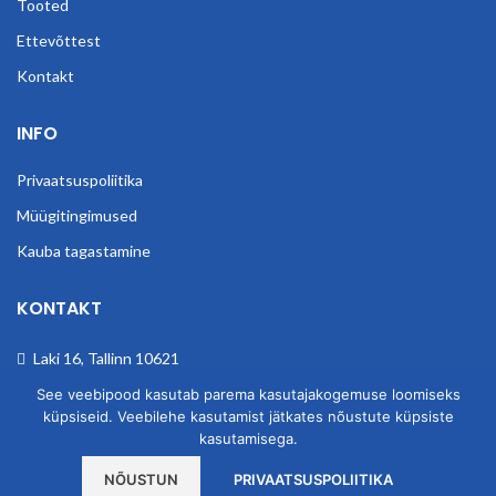
Tooted
Ettevõttest
Kontakt
INFO
Privaatsuspoliitika
Müügitingimused
Kauba tagastamine
KONTAKT
Laki 16, Tallinn 10621
Telefon: (+372) 6801275
See veebipood kasutab parema kasutajakogemuse loomiseks
küpsiseid. Veebilehe kasutamist jätkates nõustute küpsiste
E-post: info@obender.eu
kasutamisega.
NÕUSTUN
PRIVAATSUSPOLIITIKA