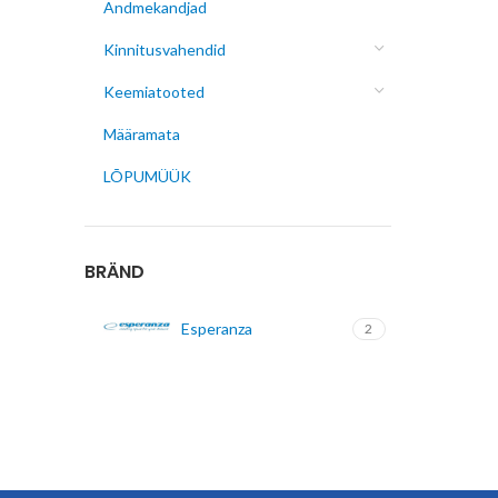
Andmekandjad
Kinnitusvahendid
Keemiatooted
Määramata
LÕPUMÜÜK
BRÄND
Esperanza
2