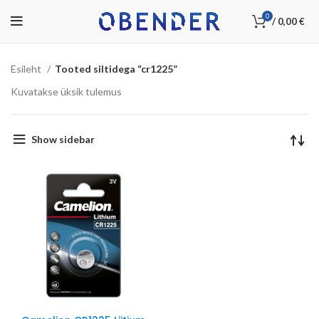
0
/
0,00
€
Esileht
Tooted siltidega “cr1225”
Kuvatakse üksik tulemus
Show sidebar