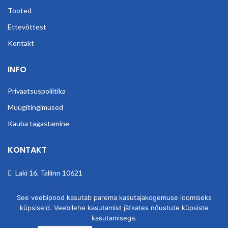
Tooted
Ettevõttest
Kontakt
INFO
Privaatsuspoliitika
Müügitingimused
Kauba tagastamine
KONTAKT
Laki 16, Tallinn 10621
Telefon: (+372) 6801275
See veebipood kasutab parema kasutajakogemuse loomiseks
E-post: info@obender.eu
küpsiseid. Veebilehe kasutamist jätkates nõustute küpsiste
kasutamisega.