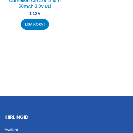
Camelion CR1225 Liitium
50mAh 3,0V BL1
1,12
€
LISA KORVI
KIIRLINGID
Avaleht