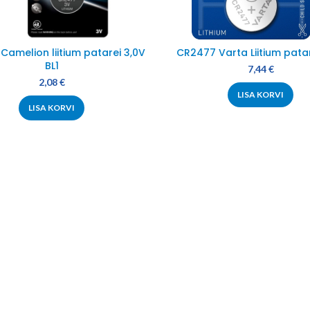
amelion liitium patarei 3,0V
CR2477 Varta Liitium patar
BL1
7,44
€
2,08
€
LISA KORVI
LISA KORVI