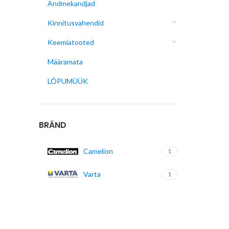
Andmekandjad
Kinnitusvahendid
Keemiatooted
Määramata
LÕPUMÜÜK
BRÄND
Camelion
1
Varta
1