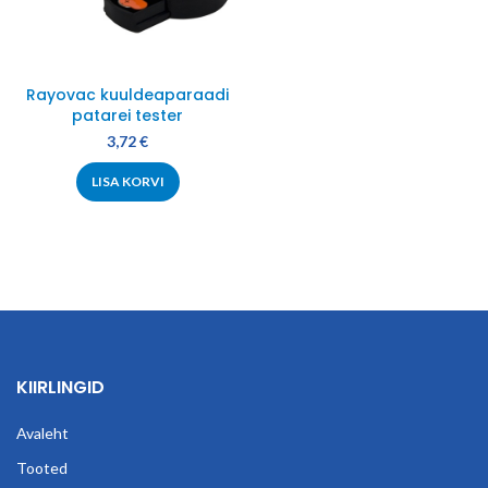
Rayovac kuuldeaparaadi
patarei tester
3,72
€
LISA KORVI
KIIRLINGID
Avaleht
Tooted