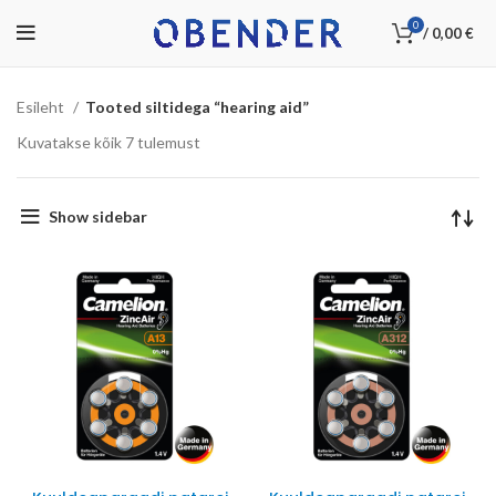
0
/
0,00
€
Esileht
Tooted siltidega “hearing aid”
Kuvatakse kõik 7 tulemust
Show sidebar