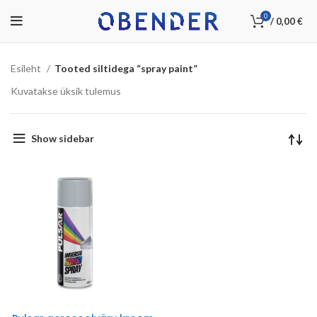
0
/
0,00
€
Esileht
Tooted siltidega “spray paint”
Kuvatakse üksik tulemus
Show sidebar