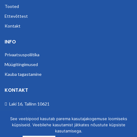
Tooted
Ettevõttest
Kontakt
INFO
Privaatsuspoliitika
Müügitingimused
Kauba tagastamine
KONTAKT
Laki 16, Tallinn 10621
Telefon: (+372) 6801275
See veebipood kasutab parema kasutajakogemuse loomiseks
E-post: info@obender.eu
küpsiseid. Veebilehe kasutamist jätkates nõustute küpsiste
kasutamisega.