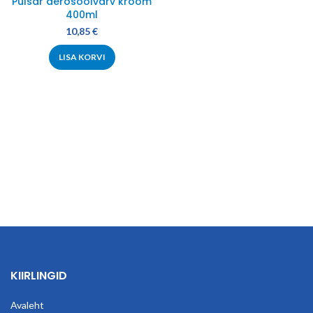
Pulsar aerosoolvärv kroom
400ml
10,85
€
LISA KORVI
KIIRLINGID
Avaleht