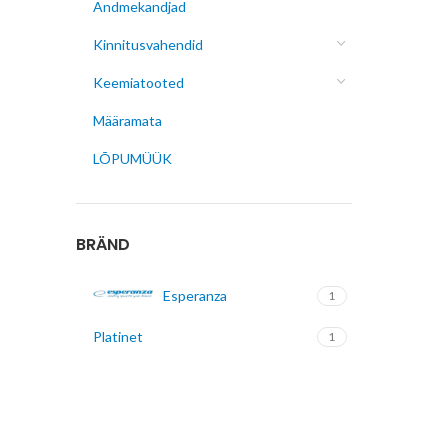
Andmekandjad
Kinnitusvahendid
Keemiatooted
Määramata
LÕPUMÜÜK
BRÄND
Esperanza
1
Platinet
1