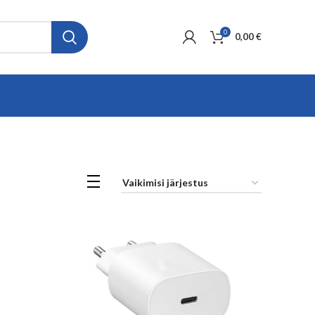
0
0,00
€