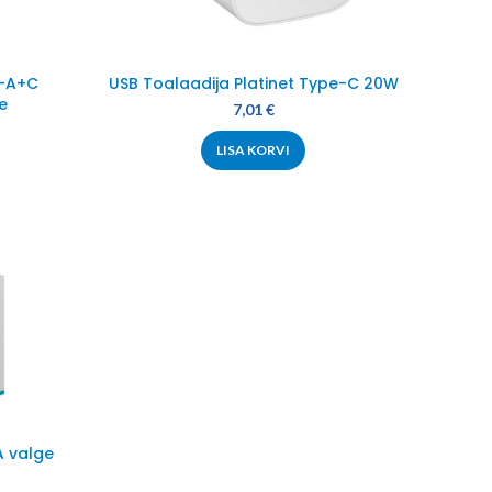
B-A+C
USB Toalaadija Platinet Type-C 20W
e
7,01
€
LISA KORVI
A valge