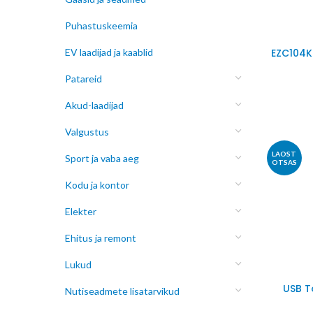
Puhastuskeemia
EV laadijad ja kaablid
EZC104K
Patareid
Akud-laadijad
Valgustus
LAOST
Sport ja vaba aeg
OTSAS
Kodu ja kontor
Elekter
Ehitus ja remont
Lukud
USB T
Nutiseadmete lisatarvikud