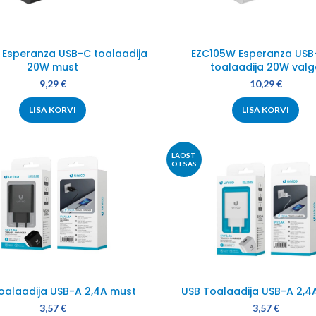
 Esperanza USB-C toalaadija
EZC105W Esperanza US
20W must
toalaadija 20W valg
9,29
€
10,29
€
LISA KORVI
LISA KORVI
LAOST
OTSAS
oalaadija USB-A 2,4A must
USB Toalaadija USB-A 2,4
3,57
€
3,57
€