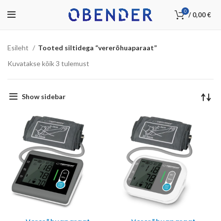
0
/
0,00
€
Esileht
Tooted siltidega “vererõhuaparaat”
Kuvatakse kõik 3 tulemust
Show sidebar