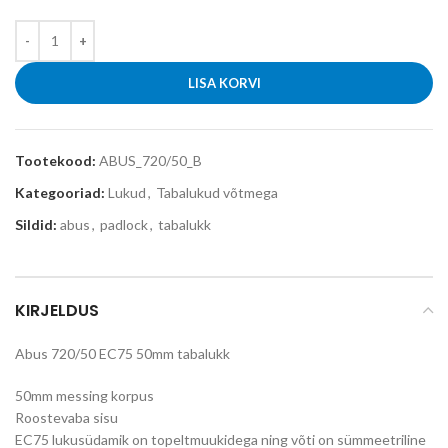
LISA KORVI
Tootekood:
ABUS_720/50_B
Kategooriad:
Lukud
,
Tabalukud võtmega
Sildid:
abus
,
padlock
,
tabalukk
KIRJELDUS
Abus 720/50 EC75 50mm tabalukk
50mm messing korpus
Roostevaba sisu
EC75 lukusüdamik on topeltmuukidega ning võti on sümmeetriline