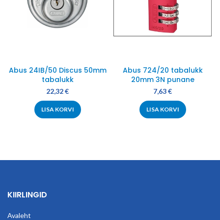
Abus 24IB/50 Discus 50mm
Abus 724/20 tabalukk
tabalukk
20mm 3N punane
22,32
€
7,63
€
LISA KORVI
LISA KORVI
KIIRLINGID
Avaleht