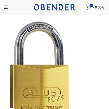
0
/
0,00
€