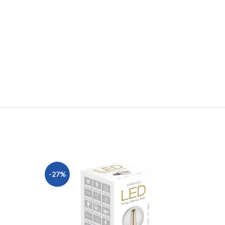
-27%
-28%