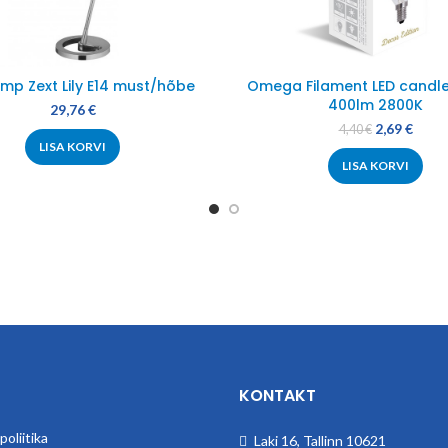
mp Zext Lily E14 must/hõbe
Omega Filament LED candle
400lm 2800K
29,76
€
2,69
€
4,40
€
LISA KORVI
LISA KORVI
KONTAKT
oliitika
Laki 16, Tallinn 10621