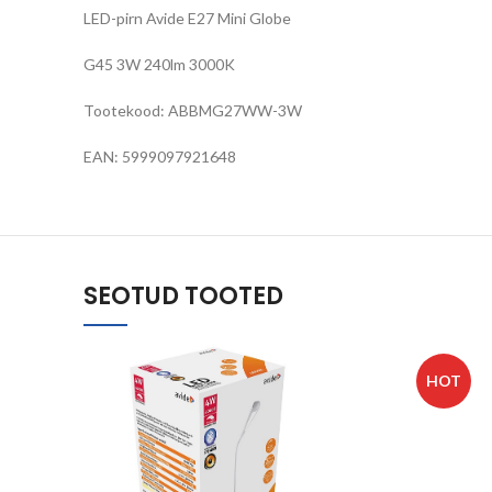
LED-pirn Avide E27 Mini Globe
G45 3W 240lm 3000K
Tootekood: ABBMG27WW-3W
EAN: 5999097921648
SEOTUD TOOTED
HOT