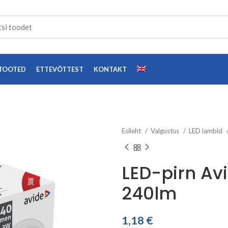
TOOTED
ETTEVÕTTEST
KONTAKT
Esileht
Valgustus
LED lambid
LED-pirn Av
240lm
1,18
€