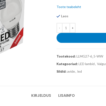
Toote teabeleht
Laos
Tootekood:
LLMG27-6_5-WW
Kategooriad:
LED lambid
,
Valgu
Sildid:
avide
,
led
KIRJELDUS
LISAINFO