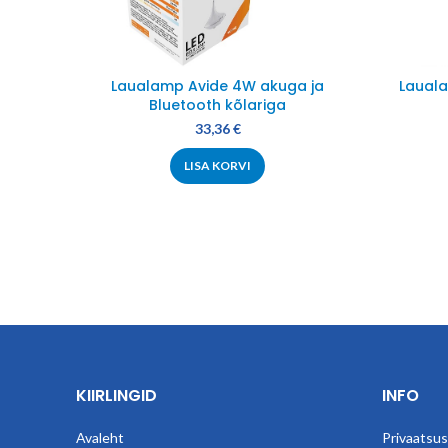
Laualamp Avide 4W akuga ja
Lauala
Bluetooth kõlariga
33,36
€
LISA KORVI
KIIRLINGID
INFO
Avaleht
Privaatsusp