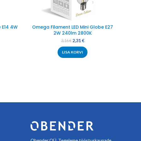
 E14 4W
Omega Filament LED Mini Globe E27
Laual
2W 240lm 2800K
2,31
€
3,16
€
LISA KORVI
Obender OÜ. Tegeleme tööstuskaupade