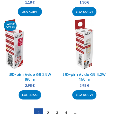
1,18
€
1,30
€
LISA KORVI
LISA KORVI
LAOST
OTSAS
LED-pirn Avide G9 2,5W
LED-pirn Avide G9 4,2W
180lm
450lm
2,98
€
2,98
€
LOE EDASI
LISA KORVI
1
2
3
4
→