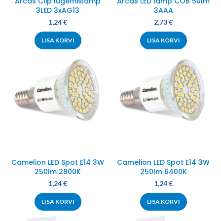
Arcas Clip lugemislamp
Arcas LED lamp COB 50lm
3LED 3xAG13
3AAA
1,24
€
2,73
€
LISA KORVI
LISA KORVI
Camelion LED Spot E14 3W
Camelion LED Spot E14 3W
250lm 2800K
250lm 6400K
1,24
€
1,24
€
LISA KORVI
LISA KORVI