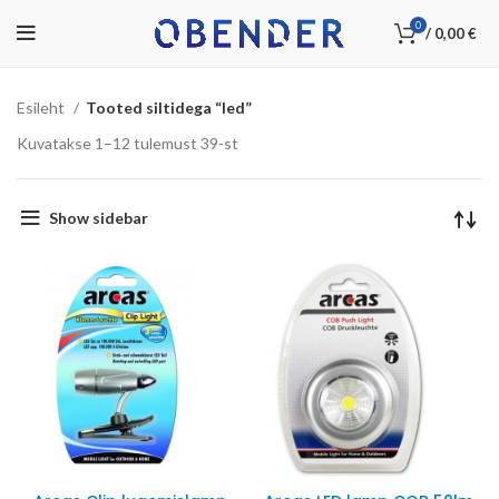
0
/
0,00
€
Esileht
Tooted siltidega “led”
Kuvatakse 1–12 tulemust 39-st
Show sidebar