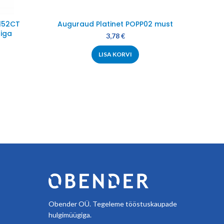
152CT
Auguraud Platinet POPP02 must
iga
3,78
€
LISA KORVI
Obender OÜ. Tegeleme tööstuskaupade
hulgimüügiga.