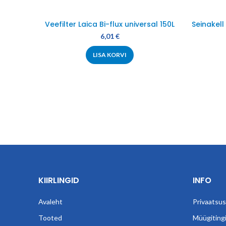
Veefilter Laica Bi-flux universal 150L
Seinakell
6,01
€
LISA KORVI
KIIRLINGID
INFO
Avaleht
Privaatsusp
Tooted
Müügiting