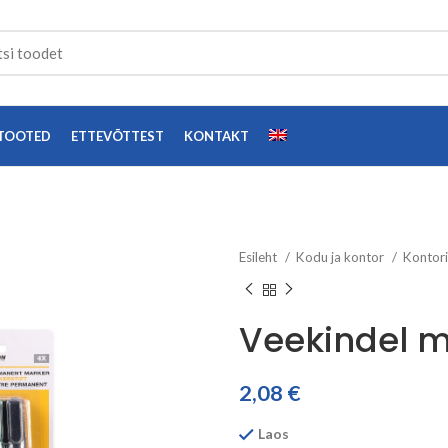
TOOTED
ETTEVÕTTEST
KONTAKT
Esileht
Kodu ja kontor
Kontor
Veekindel m
2,08
€
Laos