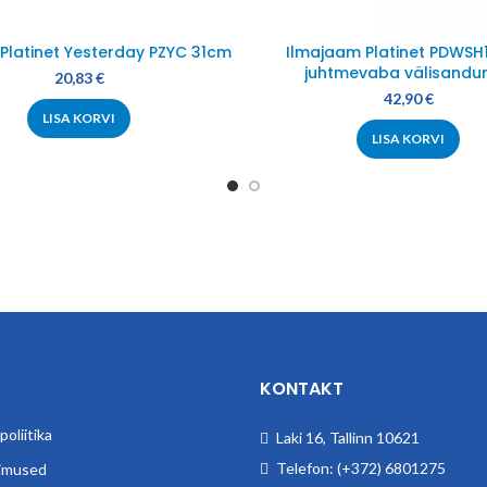
 Platinet Yesterday PZYC 31cm
Ilmajaam Platinet PDWSH
juhtmevaba välisandur
20,83
€
42,90
€
LISA KORVI
LISA KORVI
KONTAKT
oliitika
Laki 16, Tallinn 10621
Telefon: (+372) 6801275
imused