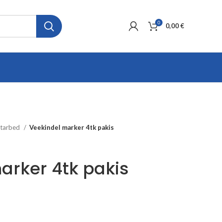
0
0,00
€
itarbed
Veekindel marker 4tk pakis
arker 4tk pakis