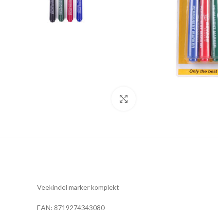
Click to enlarge
Veekindel marker komplekt
EAN: 8719274343080