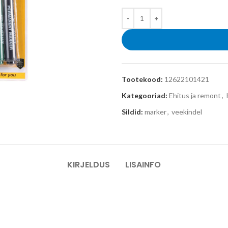
Tootekood:
12622101421
Kategooriad:
Ehitus ja remont
,
Sildid:
marker
,
veekindel
KIRJELDUS
LISAINFO