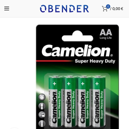
0
/
0,00
€