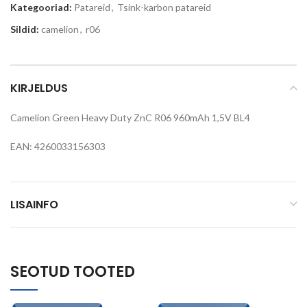
Kategooriad:
Patareid
,
Tsink-karbon patareid
Sildid:
camelion
,
r06
KIRJELDUS
Camelion Green Heavy Duty ZnC R06 960mAh 1,5V BL4
EAN: 4260033156303
LISAINFO
SEOTUD TOOTED