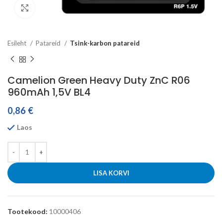
Click to enlarge
Esileht
Patareid
Tsink-karbon patareid
Camelion Green Heavy Duty ZnC R06
960mAh 1,5V BL4
0,86
€
Laos
LISA KORVI
Tootekood:
10000406