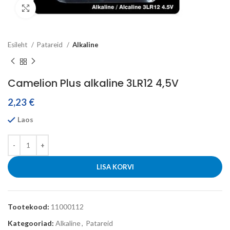
Click to enlarge
Esileht
Patareid
Alkaline
Camelion Plus alkaline 3LR12 4,5V
2,23
€
Laos
LISA KORVI
Tootekood:
11000112
Kategooriad:
Alkaline
,
Patareid