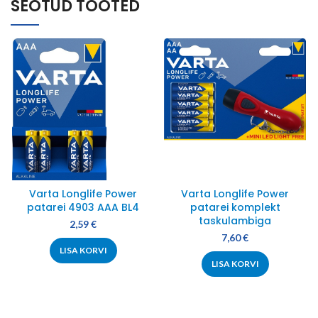
SEOTUD TOOTED
Varta Longlife Power
Varta Longlife Power
patarei 4903 AAA BL4
patarei komplekt
taskulambiga
2,59
€
7,60
€
LISA KORVI
LISA KORVI