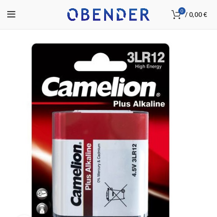
0
/
0,00
€