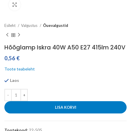
Click to enlarge
Esileht
Valgustus
Õuevalgustid
Hõõglamp Iskra 40W A50 E27 415lm 240V
0,56
€
Toote teabeleht
Laos
LISA KORVI
Tootekood:
22-505