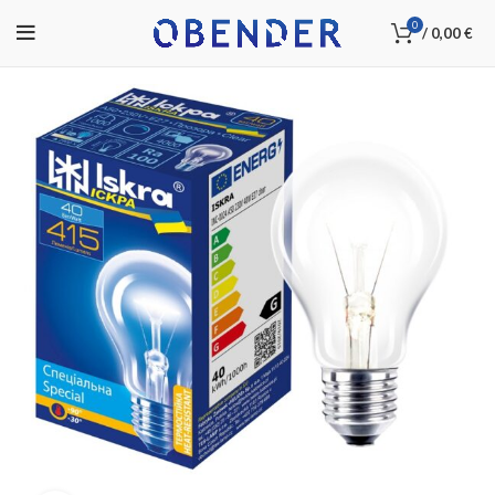
0
/
0,00
€