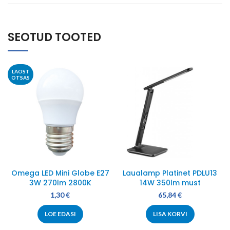
SEOTUD TOOTED
LAOST
OTSAS
Omega LED Mini Globe E27
Laualamp Platinet PDLU13
3W 270lm 2800K
14W 350lm must
1,30
€
65,84
€
LOE EDASI
LISA KORVI