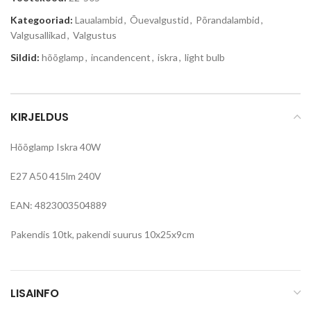
Kategooriad:
Laualambid
,
Õuevalgustid
,
Põrandalambid
,
Valgusallikad
,
Valgustus
Sildid:
hõõglamp
,
incandencent
,
iskra
,
light bulb
KIRJELDUS
Hõõglamp Iskra 40W
E27 A50 415lm 240V
EAN: 4823003504889
Pakendis 10tk, pakendi suurus 10x25x9cm
LISAINFO