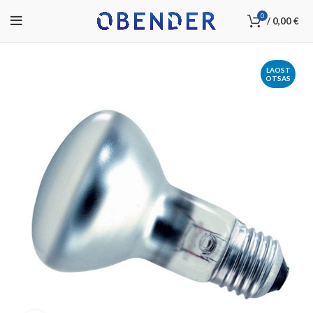
0
/
0,00
€
LAOST
OTSAS