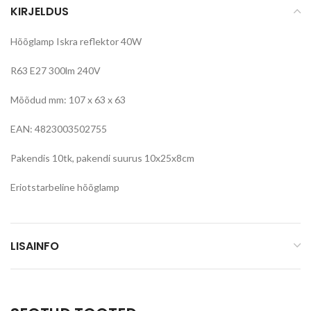
KIRJELDUS
Hõõglamp Iskra reflektor 40W
R63 E27 300lm 240V
Mõõdud mm: 107 x 63 x 63
EAN: 4823003502755
Pakendis 10tk, pakendi suurus 10x25x8cm
Eriotstarbeline hõõglamp
LISAINFO