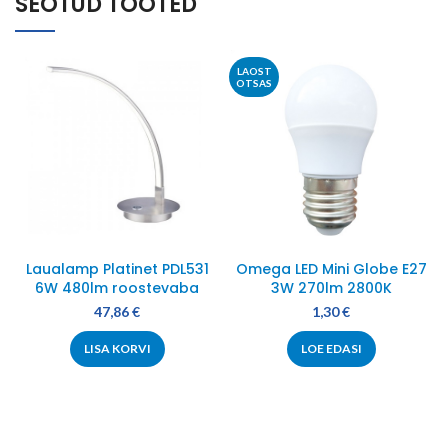
SEOTUD TOOTED
LAOST
OTSAS
Laualamp Platinet PDL531
Omega LED Mini Globe E27
6W 480lm roostevaba
3W 270lm 2800K
47,86
€
1,30
€
LISA KORVI
LOE EDASI