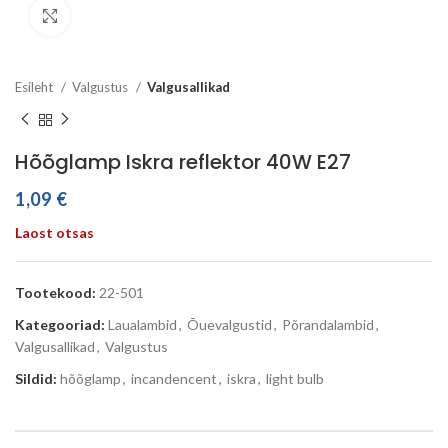
Click to enlarge
Esileht
Valgustus
Valgusallikad
Hõõglamp Iskra reflektor 40W E27
1,09
€
Laost otsas
Tootekood:
22-501
Kategooriad:
Laualambid
,
Õuevalgustid
,
Põrandalambid
,
Valgusallikad
,
Valgustus
Sildid:
hõõglamp
,
incandencent
,
iskra
,
light bulb