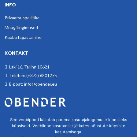
INFO
Privaatsuspoliitika
Müügitingimused
Kauba tagastamine
KONTAKT
Laki 16, Tallinn 10621
Telefon: (+372) 6801275
E-post: info@obender.eu
Obender OÜ. Tegeleme tööstuskaupade hulgimüügiga.
See veebipood kasutab parema kasutajakogemuse loomiseks
küpsiseid. Veebilehe kasutamist jätkates nõustute küpsiste
kasutamisega.