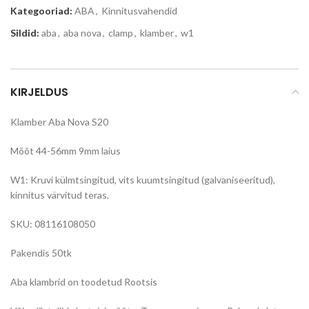
Kategooriad:
ABA
,
Kinnitusvahendid
Sildid:
aba
,
aba nova
,
clamp
,
klamber
,
w1
KIRJELDUS
Klamber Aba Nova S20
Mõõt 44-56mm 9mm laius
W1: Kruvi külmtsingitud, vits kuumtsingitud (galvaniseeritud),
kinnitus värvitud teras.
SKU: 08116108050
Pakendis 50tk
Aba klambrid on toodetud Rootsis