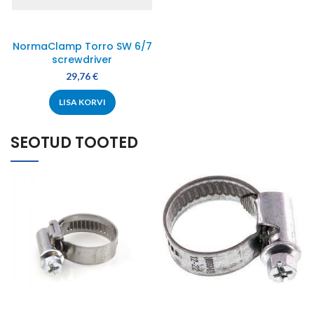
NormaClamp Torro SW 6/7
screwdriver
29,76
€
LISA KORVI
SEOTUD TOOTED