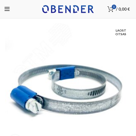
0
/
0,00
€
LAOST
OTSAS