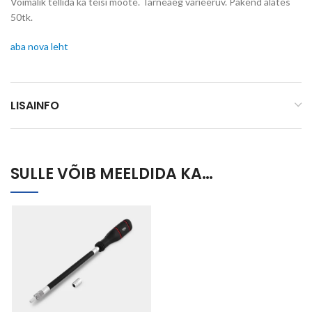
Võimalik tellida ka teisi mõõte. Tarneaeg varieeruv. Pakend alates
50tk.
aba nova leht
LISAINFO
SULLE VÕIB MEELDIDA KA…