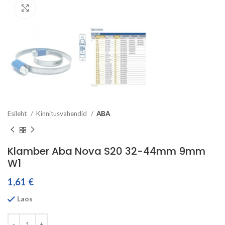
Click to enlarge
Esileht
Kinnitusvahendid
ABA
Klamber Aba Nova S20 32-44mm 9mm
W1
1,61
€
Laos