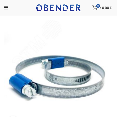
0
/
0,00
€