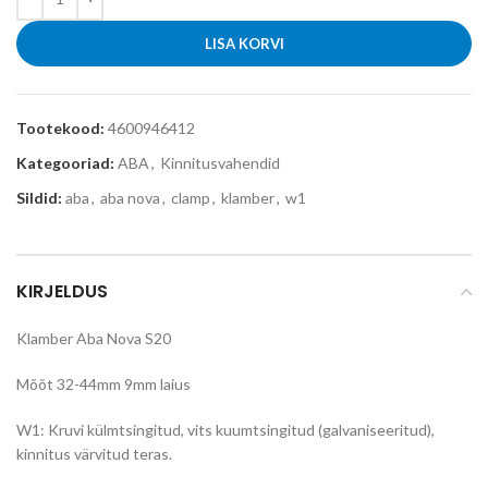
LISA KORVI
Tootekood:
4600946412
Kategooriad:
ABA
,
Kinnitusvahendid
Sildid:
aba
,
aba nova
,
clamp
,
klamber
,
w1
KIRJELDUS
Klamber Aba Nova S20
Mõõt 32-44mm 9mm laius
W1: Kruvi külmtsingitud, vits kuumtsingitud (galvaniseeritud),
kinnitus värvitud teras.