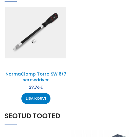
NormaClamp Torro SW 6/7
screwdriver
29,76
€
LISA KORVI
SEOTUD TOOTED