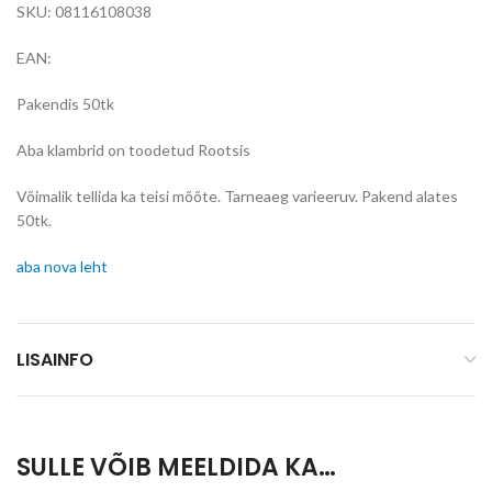
SKU: 08116108038
EAN:
Pakendis 50tk
Aba klambrid on toodetud Rootsis
Võimalik tellida ka teisi mõõte. Tarneaeg varieeruv. Pakend alates
50tk.
aba nova leht
LISAINFO
SULLE VÕIB MEELDIDA KA…